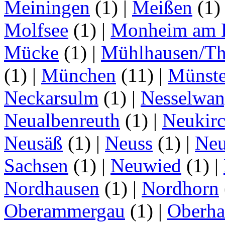
Meiningen
(1)
|
Meißen
(1
Molfsee
(1)
|
Monheim am 
Mücke
(1)
|
Mühlhausen/Th
(1)
|
München
(11)
|
Münste
Neckarsulm
(1)
|
Nesselwa
Neualbenreuth
(1)
|
Neukir
Neusäß
(1)
|
Neuss
(1)
|
Neu
Sachsen
(1)
|
Neuwied
(1)
|
Nordhausen
(1)
|
Nordhorn
Oberammergau
(1)
|
Oberha