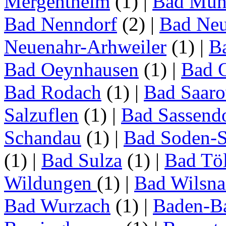
Mergentheim
(1)
|
Bad Müns
Bad Nenndorf
(2)
|
Bad Neu
Neuenahr-Arhweiler
(1)
|
Ba
Bad Oeynhausen
(1)
|
Bad 
Bad Rodach
(1)
|
Bad Saar
Salzuflen
(1)
|
Bad Sassend
Schandau
(1)
|
Bad Soden-S
(1)
|
Bad Sulza
(1)
|
Bad Tö
Wildungen
(1)
|
Bad Wilsna
Bad Wurzach
(1)
|
Baden-B