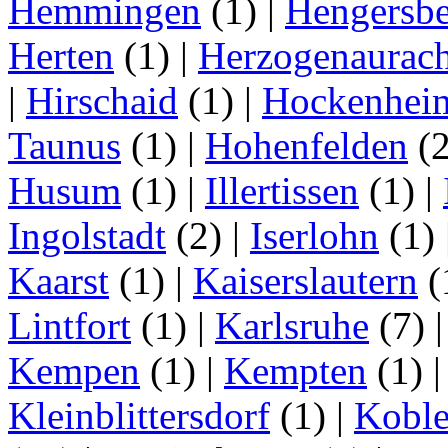
Hemmingen
(1)
|
Hengersbe
Herten
(1)
|
Herzogenaurac
|
Hirschaid
(1)
|
Hockenhei
Taunus
(1)
|
Hohenfelden
(
Husum
(1)
|
Illertissen
(1)
|
Ingolstadt
(2)
|
Iserlohn
(1)
Kaarst
(1)
|
Kaiserslautern
(
Lintfort
(1)
|
Karlsruhe
(7)
Kempen
(1)
|
Kempten
(1)
Kleinblittersdorf
(1)
|
Kobl