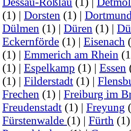
Dessau-Roßlau
(1)
|
Detmo
(1)
|
Dorsten
(1)
|
Dortmun
Dülmen
(1)
|
Düren
(1)
|
Dü
Eckernförde
(1)
|
Eisenach
(1)
|
Emmerich am Rhein
(
(1)
|
Espelkamp
(1)
|
Essen
(1)
|
Filderstadt
(1)
|
Flensb
Frechen
(1)
|
Freiburg im B
Freudenstadt
(1)
|
Freyung
Fürstenwalde
(1)
|
Fürth
(1