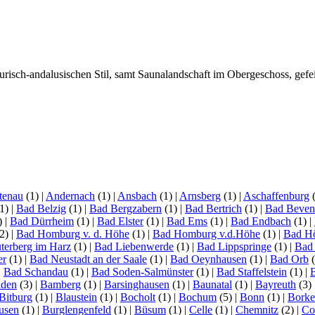
risch-andalusischen Stil, samt Saunalandschaft im Obergeschoss, gefe
tenau
(1)
|
Andernach
(1)
|
Ansbach
(1)
|
Arnsberg
(1)
|
Aschaffenburg
1)
|
Bad Belzig
(1)
|
Bad Bergzabern
(1)
|
Bad Bertrich
(1)
|
Bad Beven
)
|
Bad Dürrheim
(1)
|
Bad Elster
(1)
|
Bad Ems
(1)
|
Bad Endbach
(1)
|
2)
|
Bad Homburg v. d. Höhe
(1)
|
Bad Homburg v.d.Höhe
(1)
|
Bad H
terberg im Harz
(1)
|
Bad Liebenwerde
(1)
|
Bad Lippspringe
(1)
|
Bad
er
(1)
|
Bad Neustadt an der Saale
(1)
|
Bad Oeynhausen
(1)
|
Bad Orb
(
|
Bad Schandau
(1)
|
Bad Soden-Salmünster
(1)
|
Bad Staffelstein
(1)
|
aden
(3)
|
Bamberg
(1)
|
Barsinghausen
(1)
|
Baunatal
(1)
|
Bayreuth
(3)
Bitburg
(1)
|
Blaustein
(1)
|
Bocholt
(1)
|
Bochum
(5)
|
Bonn
(1)
|
Bork
usen
(1)
|
Burglengenfeld
(1)
|
Büsum
(1)
|
Celle
(1)
|
Chemnitz
(2)
|
Co