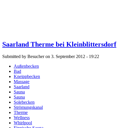
Saarland Therme bei Kleinblittersdorf
Submitted by Besucher on 3. September 2012 - 19:22
Außenbecken
Bad
Kneippbecken
Massage
Saarland
Sauna
Sauna
Solebecken
Strömungskanal
Therme
Wellness
Whirlpool
Finnische Sauna