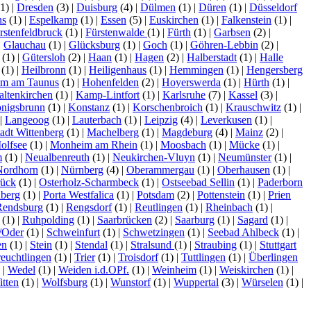
1)
|
Dresden
(3)
|
Duisburg
(4)
|
Dülmen
(1)
|
Düren
(1)
|
Düsseldorf
ns
(1)
|
Espelkamp
(1)
|
Essen
(5)
|
Euskirchen
(1)
|
Falkenstein
(1)
|
rstenfeldbruck
(1)
|
Fürstenwalde
(1)
|
Fürth
(1)
|
Garbsen
(2)
|
|
Glauchau
(1)
|
Glücksburg
(1)
|
Goch
(1)
|
Göhren-Lebbin
(2)
|
(1)
|
Gütersloh
(2)
|
Haan
(1)
|
Hagen
(2)
|
Halberstadt
(1)
|
Halle
(1)
|
Heilbronn
(1)
|
Heiligenhaus
(1)
|
Hemmingen
(1)
|
Hengersberg
im am Taunus
(1)
|
Hohenfelden
(2)
|
Hoyerswerda
(1)
|
Hürth
(1)
|
altenkirchen
(1)
|
Kamp-Lintfort
(1)
|
Karlsruhe
(7)
|
Kassel
(3)
|
nigsbrunn
(1)
|
Konstanz
(1)
|
Korschenbroich
(1)
|
Krauschwitz
(1)
|
|
Langeoog
(1)
|
Lauterbach
(1)
|
Leipzig
(4)
|
Leverkusen
(1)
|
tadt Wittenberg
(1)
|
Machelberg
(1)
|
Magdeburg
(4)
|
Mainz
(2)
|
olfsee
(1)
|
Monheim am Rhein
(1)
|
Moosbach
(1)
|
Mücke
(1)
|
m
(1)
|
Neualbenreuth
(1)
|
Neukirchen-Vluyn
(1)
|
Neumünster
(1)
|
Nordhorn
(1)
|
Nürnberg
(4)
|
Oberammergau
(1)
|
Oberhausen
(1)
|
ück
(1)
|
Osterholz-Scharmbeck
(1)
|
Ostseebad Sellin
(1)
|
Paderborn
nberg
(1)
|
Porta Westfalica
(1)
|
Potsdam
(2)
|
Pottenstein
(1)
|
Prien
Rendsburg
(1)
|
Rengsdorf
(1)
|
Reutlingen
(1)
|
Rheinbach
(1)
|
(1)
|
Ruhpolding
(1)
|
Saarbrücken
(2)
|
Saarburg
(1)
|
Sagard
(1)
|
/Oder
(1)
|
Schweinfurt
(1)
|
Schwetzingen
(1)
|
Seebad Ahlbeck
(1)
|
en
(1)
|
Stein
(1)
|
Stendal
(1)
|
Stralsund
(1)
|
Straubing
(1)
|
Stuttgart
reuchtlingen
(1)
|
Trier
(1)
|
Troisdorf
(1)
|
Tuttlingen
(1)
|
Überlingen
)
|
Wedel
(1)
|
Weiden i.d.OPf.
(1)
|
Weinheim
(1)
|
Weiskirchen
(1)
|
tten
(1)
|
Wolfsburg
(1)
|
Wunstorf
(1)
|
Wuppertal
(3)
|
Würselen
(1)
|