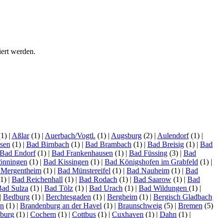
iert werden.
(1)
|
Aßlar
(1)
|
Auerbach/Vogtl.
(1)
|
Augsburg
(2)
|
Aulendorf
(1)
|
sen
(1)
|
Bad Birnbach
(1)
|
Bad Brambach
(1)
|
Bad Breisig
(1)
|
Bad
Bad Endorf
(1)
|
Bad Frankenhausen
(1)
|
Bad Füssing
(3)
|
Bad
önningen
(1)
|
Bad Kissingen
(1)
|
Bad Königshofen im Grabfeld
(1)
|
 Mergentheim
(1)
|
Bad Münstereifel
(1)
|
Bad Nauheim
(1)
|
Bad
1)
|
Bad Reichenhall
(1)
|
Bad Rodach
(1)
|
Bad Saarow
(1)
|
Bad
Bad Sulza
(1)
|
Bad Tölz
(1)
|
Bad Urach
(1)
|
Bad Wildungen
(1)
|
|
Bedburg
(1)
|
Berchtesgaden
(1)
|
Bergheim
(1)
|
Bergisch Gladbach
en
(1)
|
Brandenburg an der Havel
(1)
|
Braunschweig
(5)
|
Bremen
(5)
burg
(1)
|
Cochem
(1)
|
Cottbus
(1)
|
Cuxhaven
(1)
|
Dahn
(1)
|