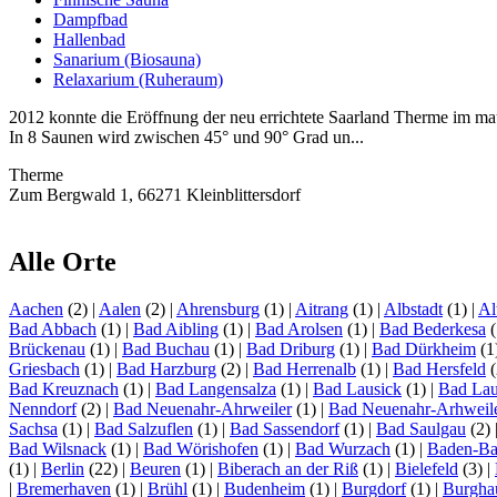
Dampfbad
Hallenbad
Sanarium (Biosauna)
Relaxarium (Ruheraum)
2012 konnte die Eröffnung der neu errichtete Saarland Therme im mau
In 8 Saunen wird zwischen 45° und 90° Grad un...
Therme
Zum Bergwald 1, 66271 Kleinblittersdorf
Alle Orte
Aachen
(2)
|
Aalen
(2)
|
Ahrensburg
(1)
|
Aitrang
(1)
|
Albstadt
(1)
|
Al
Bad Abbach
(1)
|
Bad Aibling
(1)
|
Bad Arolsen
(1)
|
Bad Bederkesa
(
Brückenau
(1)
|
Bad Buchau
(1)
|
Bad Driburg
(1)
|
Bad Dürkheim
(1
Griesbach
(1)
|
Bad Harzburg
(2)
|
Bad Herrenalb
(1)
|
Bad Hersfeld
(
Bad Kreuznach
(1)
|
Bad Langensalza
(1)
|
Bad Lausick
(1)
|
Bad Lau
Nenndorf
(2)
|
Bad Neuenahr-Ahrweiler
(1)
|
Bad Neuenahr-Arhweil
Sachsa
(1)
|
Bad Salzuflen
(1)
|
Bad Sassendorf
(1)
|
Bad Saulgau
(2)
Bad Wilsnack
(1)
|
Bad Wörishofen
(1)
|
Bad Wurzach
(1)
|
Baden-B
(1)
|
Berlin
(22)
|
Beuren
(1)
|
Biberach an der Riß
(1)
|
Bielefeld
(3)
|
|
Bremerhaven
(1)
|
Brühl
(1)
|
Budenheim
(1)
|
Burgdorf
(1)
|
Burgha