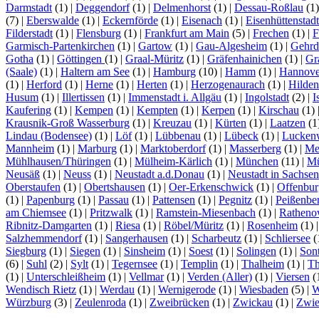
Darmstadt
(1)
|
Deggendorf
(1)
|
Delmenhorst
(1)
|
Dessau-Roßlau
(1
(7)
|
Eberswalde
(1)
|
Eckernförde
(1)
|
Eisenach
(1)
|
Eisenhüttenstadt
Filderstadt
(1)
|
Flensburg
(1)
|
Frankfurt am Main
(5)
|
Frechen
(1)
|
F
Garmisch-Partenkirchen
(1)
|
Gartow
(1)
|
Gau-Algesheim
(1)
|
Gehrd
Gotha
(1)
|
Göttingen
(1)
|
Graal-Müritz
(1)
|
Gräfenhainichen
(1)
|
Gr
(Saale)
(1)
|
Haltern am See
(1)
|
Hamburg
(10)
|
Hamm
(1)
|
Hannove
(1)
|
Herford
(1)
|
Herne
(1)
|
Herten
(1)
|
Herzogenaurach
(1)
|
Hilden
Husum
(1)
|
Illertissen
(1)
|
Immenstadt i. Allgäu
(1)
|
Ingolstadt
(2)
|
I
Kaufering
(1)
|
Kempen
(1)
|
Kempten
(1)
|
Kerpen
(1)
|
Kirschau
(1)
Krausnik-Groß Wasserburg
(1)
|
Kreuzau
(1)
|
Kürten
(1)
|
Laatzen
(1
Lindau (Bodensee)
(1)
|
Löf
(1)
|
Lübbenau
(1)
|
Lübeck
(1)
|
Lucken
Mannheim
(1)
|
Marburg
(1)
|
Marktoberdorf
(1)
|
Masserberg
(1)
|
Me
Mühlhausen/Thüringen
(1)
|
Mülheim-Kärlich
(1)
|
München
(11)
|
Mü
Neusäß
(1)
|
Neuss
(1)
|
Neustadt a.d.Donau
(1)
|
Neustadt in Sachsen
Oberstaufen
(1)
|
Obertshausen
(1)
|
Oer-Erkenschwick
(1)
|
Offenbur
(1)
|
Papenburg
(1)
|
Passau
(1)
|
Pattensen
(1)
|
Pegnitz
(1)
|
Peißenbe
am Chiemsee
(1)
|
Pritzwalk
(1)
|
Ramstein-Miesenbach
(1)
|
Rathen
Ribnitz-Damgarten
(1)
|
Riesa
(1)
|
Röbel/Müritz
(1)
|
Rosenheim
(1)
Salzhemmendorf
(1)
|
Sangerhausen
(1)
|
Scharbeutz
(1)
|
Schliersee
(
Siegburg
(1)
|
Siegen
(1)
|
Sinsheim
(1)
|
Soest
(1)
|
Solingen
(1)
|
Son
(6)
|
Suhl
(2)
|
Sylt
(1)
|
Tegernsee
(1)
|
Templin
(1)
|
Thalheim
(1)
|
Th
(1)
|
Unterschleißheim
(1)
|
Vellmar
(1)
|
Verden (Aller)
(1)
|
Viersen
(
Wendisch Rietz
(1)
|
Werdau
(1)
|
Wernigerode
(1)
|
Wiesbaden
(5)
|
W
Würzburg
(3)
|
Zeulenroda
(1)
|
Zweibrücken
(1)
|
Zwickau
(1)
|
Zwie