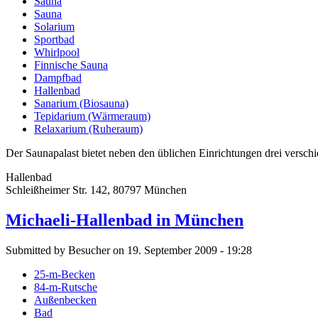
Sauna
Sauna
Solarium
Sportbad
Whirlpool
Finnische Sauna
Dampfbad
Hallenbad
Sanarium (Biosauna)
Tepidarium (Wärmeraum)
Relaxarium (Ruheraum)
Der Saunapalast bietet neben den üblichen Einrichtungen drei versc
Hallenbad
Schleißheimer Str. 142, 80797 München
Michaeli-Hallenbad in München
Submitted by Besucher on 19. September 2009 - 19:28
25-m-Becken
84-m-Rutsche
Außenbecken
Bad