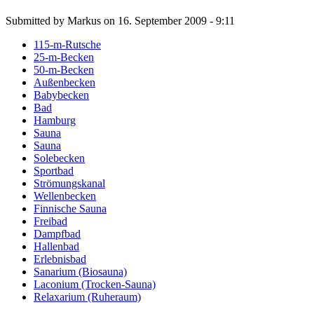
Submitted by Markus on 16. September 2009 - 9:11
115-m-Rutsche
25-m-Becken
50-m-Becken
Außenbecken
Babybecken
Bad
Hamburg
Sauna
Sauna
Solebecken
Sportbad
Strömungskanal
Wellenbecken
Finnische Sauna
Freibad
Dampfbad
Hallenbad
Erlebnisbad
Sanarium (Biosauna)
Laconium (Trocken-Sauna)
Relaxarium (Ruheraum)