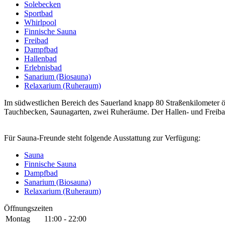
Solebecken
Sportbad
Whirlpool
Finnische Sauna
Freibad
Dampfbad
Hallenbad
Erlebnisbad
Sanarium (Biosauna)
Relaxarium (Ruheraum)
Im südwestlichen Bereich des Sauerland knapp 80 Straßenkilometer ö
Tauchbecken, Saunagarten, zwei Ruheräume. Der Hallen- und Freibadbe
Für Sauna-Freunde steht folgende Ausstattung zur Verfügung:
Sauna
Finnische Sauna
Dampfbad
Sanarium (Biosauna)
Relaxarium (Ruheraum)
Öffnungszeiten
Montag
11:00 - 22:00