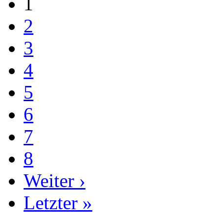
1
2
3
4
5
6
7
8
Weiter ›
Letzter »