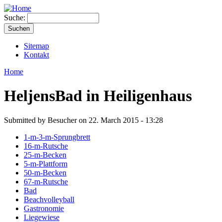
Suche:
Sitemap
Kontakt
Home
HeljensBad in Heiligenhaus
Submitted by Besucher on 22. March 2015 - 13:28
1-m-3-m-Sprungbrett
16-m-Rutsche
25-m-Becken
5-m-Plattform
50-m-Becken
67-m-Rutsche
Bad
Beachvolleyball
Gastronomie
Liegewiese