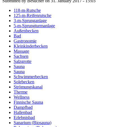
Submitted by Besucher on 31. January 2017 - 15:03
118-m-Rutsche
125-m-Reifenrutsche
3-m-Sprunganlage
5-m-Sprungturmanlage
Außenbecken
Bad
Gastronomie
Kleinkinderbecken
Massage
Sachsen
Salzgrotte
Sauna
Sauna
Schwimmerbecken
Solebecken
Strömungskanal
Therme
Wellness
Finnische Sauna
Dampfbad
Hallenbad
Erlebnisbad
Sanarium (Biosauna)