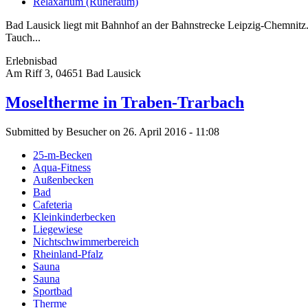
Relaxarium (Ruheraum)
Bad Lausick liegt mit Bahnhof an der Bahnstrecke Leipzig-Chemnitz
Tauch...
Erlebnisbad
Am Riff 3, 04651 Bad Lausick
Moseltherme in Traben-Trarbach
Submitted by Besucher on 26. April 2016 - 11:08
25-m-Becken
Aqua-Fitness
Außenbecken
Bad
Cafeteria
Kleinkinderbecken
Liegewiese
Nichtschwimmerbereich
Rheinland-Pfalz
Sauna
Sauna
Sportbad
Therme