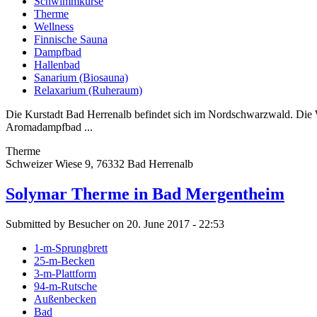
Schwimmkurse
Therme
Wellness
Finnische Sauna
Dampfbad
Hallenbad
Sanarium (Biosauna)
Relaxarium (Ruheraum)
Die Kurstadt Bad Herrenalb befindet sich im Nordschwarzwald. Die 
Aromadampfbad ...
Therme
Schweizer Wiese 9, 76332 Bad Herrenalb
Solymar Therme in Bad Mergentheim
Submitted by Besucher on 20. June 2017 - 22:53
1-m-Sprungbrett
25-m-Becken
3-m-Plattform
94-m-Rutsche
Außenbecken
Bad