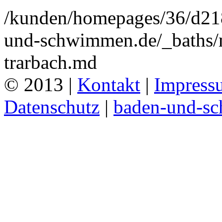
/kunden/homepages/36/d2
und-schwimmen.de/_baths/m
trarbach.md
© 2013 |
Kontakt
|
Impress
Datenschutz
|
baden-und-s