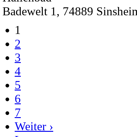
Badewelt 1, 74889 Sinshei
1
2
3
4
5
6
7
Weiter ›