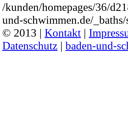
/kunden/homepages/36/d2
und-schwimmen.de/_baths/
© 2013 |
Kontakt
|
Impress
Datenschutz
|
baden-und-s