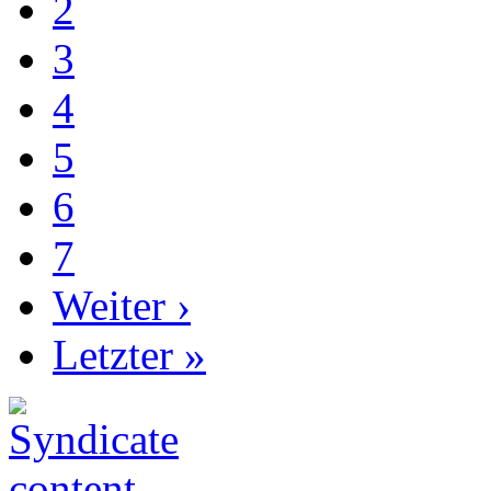
2
3
4
5
6
7
Weiter ›
Letzter »