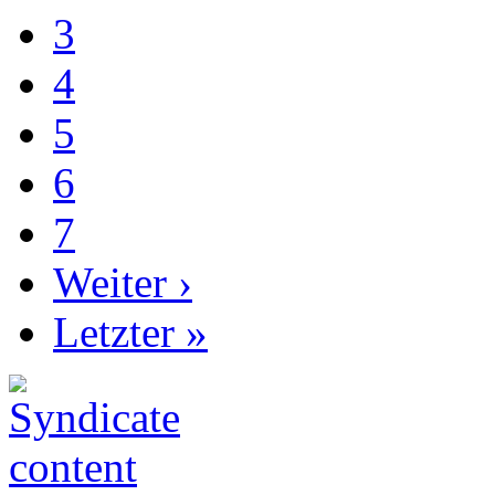
3
4
5
6
7
Weiter ›
Letzter »