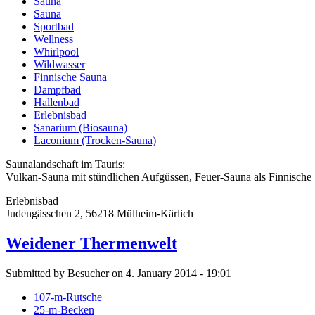
Sauna
Sauna
Sportbad
Wellness
Whirlpool
Wildwasser
Finnische Sauna
Dampfbad
Hallenbad
Erlebnisbad
Sanarium (Biosauna)
Laconium (Trocken-Sauna)
Saunalandschaft im Tauris:
Vulkan-Sauna mit stündlichen Aufgüssen, Feuer-Sauna als Finnische
Erlebnisbad
Judengässchen 2, 56218 Mülheim-Kärlich
Weidener Thermenwelt
Submitted by Besucher on 4. January 2014 - 19:01
107-m-Rutsche
25-m-Becken