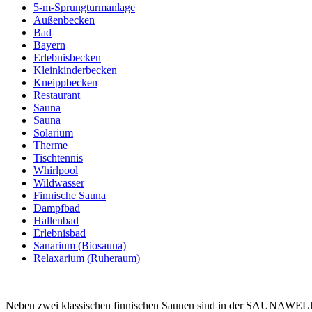
5-m-Sprungturmanlage
Außenbecken
Bad
Bayern
Erlebnisbecken
Kleinkinderbecken
Kneippbecken
Restaurant
Sauna
Sauna
Solarium
Therme
Tischtennis
Whirlpool
Wildwasser
Finnische Sauna
Dampfbad
Hallenbad
Erlebnisbad
Sanarium (Biosauna)
Relaxarium (Ruheraum)
Neben zwei klassischen finnischen Saunen sind in der SAUNAWE