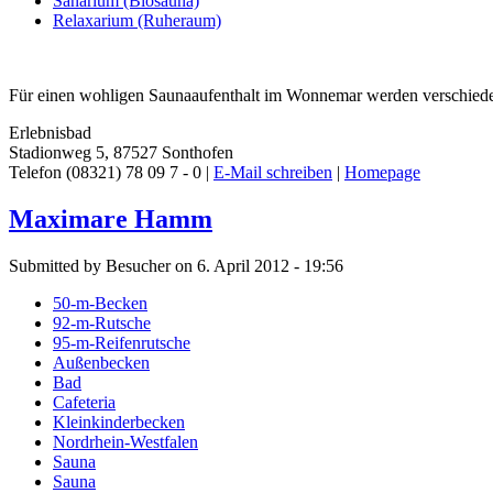
Sanarium (Biosauna)
Relaxarium (Ruheraum)
Für einen wohligen Saunaaufenthalt im Wonnemar werden verschiede
Erlebnisbad
Stadionweg 5, 87527 Sonthofen
Telefon (08321) 78 09 7 - 0 |
E-Mail schreiben
|
Homepage
Maximare Hamm
Submitted by Besucher on 6. April 2012 - 19:56
50-m-Becken
92-m-Rutsche
95-m-Reifenrutsche
Außenbecken
Bad
Cafeteria
Kleinkinderbecken
Nordrhein-Westfalen
Sauna
Sauna