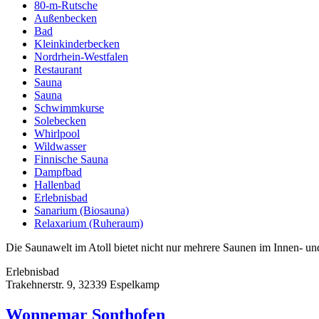
80-m-Rutsche
Außenbecken
Bad
Kleinkinderbecken
Nordrhein-Westfalen
Restaurant
Sauna
Sauna
Schwimmkurse
Solebecken
Whirlpool
Wildwasser
Finnische Sauna
Dampfbad
Hallenbad
Erlebnisbad
Sanarium (Biosauna)
Relaxarium (Ruheraum)
Die Saunawelt im Atoll bietet nicht nur mehrere Saunen im Innen- u
Erlebnisbad
Trakehnerstr. 9, 32339 Espelkamp
Wonnemar Sonthofen