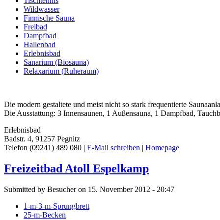
Tischtennis
Wildwasser
Finnische Sauna
Freibad
Dampfbad
Hallenbad
Erlebnisbad
Sanarium (Biosauna)
Relaxarium (Ruheraum)
Die modern gestaltete und meist nicht so stark frequentierte Saunaan
Die Ausstattung: 3 Innensaunen, 1 Außensauna, 1 Dampfbad, Tauchbe
Erlebnisbad
Badstr. 4, 91257 Pegnitz
Telefon (09241) 489 080 |
E-Mail schreiben
|
Homepage
Freizeitbad Atoll Espelkamp
Submitted by Besucher on 15. November 2012 - 20:47
1-m-3-m-Sprungbrett
25-m-Becken