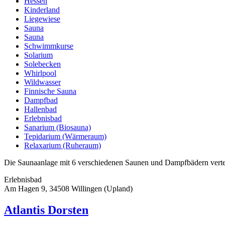
Hessen
Kinderland
Liegewiese
Sauna
Sauna
Schwimmkurse
Solarium
Solebecken
Whirlpool
Wildwasser
Finnische Sauna
Dampfbad
Hallenbad
Erlebnisbad
Sanarium (Biosauna)
Tepidarium (Wärmeraum)
Relaxarium (Ruheraum)
Die Saunaanlage mit 6 verschiedenen Saunen und Dampfbädern vertei
Erlebnisbad
Am Hagen 9, 34508 Willingen (Upland)
Atlantis Dorsten