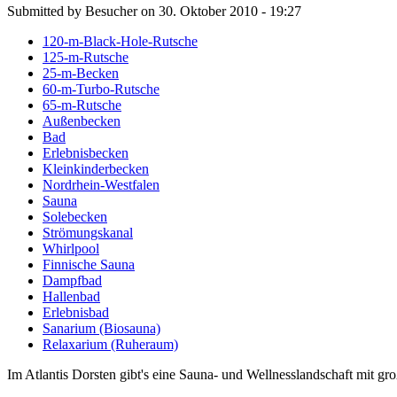
Submitted by Besucher on 30. Oktober 2010 - 19:27
120-m-Black-Hole-Rutsche
125-m-Rutsche
25-m-Becken
60-m-Turbo-Rutsche
65-m-Rutsche
Außenbecken
Bad
Erlebnisbecken
Kleinkinderbecken
Nordrhein-Westfalen
Sauna
Solebecken
Strömungskanal
Whirlpool
Finnische Sauna
Dampfbad
Hallenbad
Erlebnisbad
Sanarium (Biosauna)
Relaxarium (Ruheraum)
Im Atlantis Dorsten gibt's eine Sauna- und Wellnesslandschaft mit 