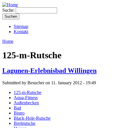
Suche:
Sitemap
Kontakt
Home
125-m-Rutsche
Lagunen-Erlebnisbad Willingen
Submitted by Besucher on 11. January 2012 - 19:49
125-m-Rutsche
Aqua-Fitness
Außenbecken
Bad
Bistro
Black-Hole-Rutsche
Breitrutsche