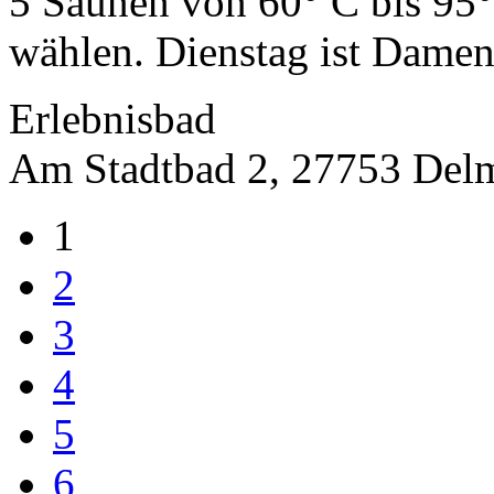
5 Saunen von 60° C bis 95
wählen. Dienstag ist Damen.
Erlebnisbad
Am Stadtbad 2, 27753 Del
1
2
3
4
5
6