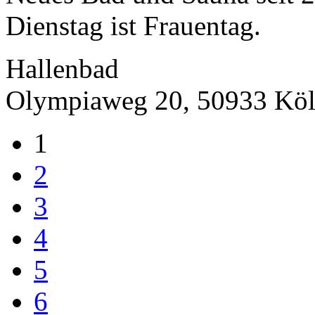
Dienstag ist Frauentag.
Hallenbad
Olympiaweg 20, 50933 Kö
1
2
3
4
5
6