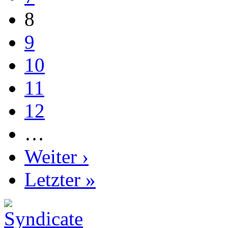
8
9
10
11
12
…
Weiter ›
Letzter »