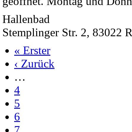
geöffnet. Montag und Donne
Hallenbad
Stemplinger Str. 2, 83022 
« Erster
‹ Zurück
…
4
5
6
7