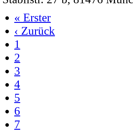
« Erster
‹ Zurück
1
2
3
4
5
6
7