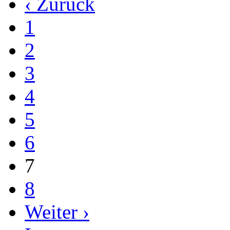
‹ Zurück
1
2
3
4
5
6
7
8
Weiter ›