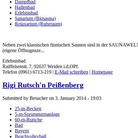
Dampfbad
Hallenbad
Erlebnisbad
Sanarium (Biosauna)
Relaxarium (Ruheraum)
Neben zwei klassischen finnischen Saunen sind in der SAUNAWE
(eigene Öffnugnsze...
Erlebnisbad
Raiffeisenstr. 7, 92637 Weiden i.d.OPf.
Telefon (0961) 6713-219 |
E-Mail schreiben
|
Homepage
Rigi Rutsch'n Peißenberg
Submitted by Besucher on 3. January 2014 - 19:03
25-m-Becken
5-m-Sprungturmanlage
60-m-Rutsche
Bad
Bayern
Beachvolleyball