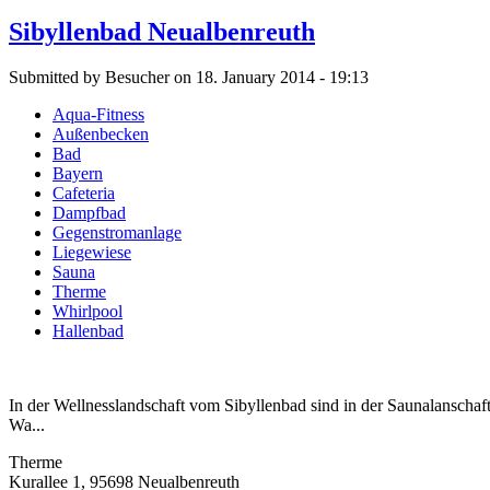
Sibyllenbad Neualbenreuth
Submitted by Besucher on 18. January 2014 - 19:13
Aqua-Fitness
Außenbecken
Bad
Bayern
Cafeteria
Dampfbad
Gegenstromanlage
Liegewiese
Sauna
Therme
Whirlpool
Hallenbad
In der Wellnesslandschaft vom Sibyllenbad sind in der Saunalanscha
Wa...
Therme
Kurallee 1, 95698 Neualbenreuth