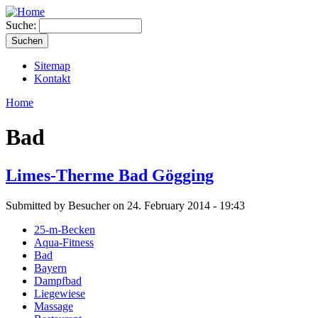
Suche:
Sitemap
Kontakt
Home
Bad
Limes-Therme Bad Gögging
Submitted by Besucher on 24. February 2014 - 19:43
25-m-Becken
Aqua-Fitness
Bad
Bayern
Dampfbad
Liegewiese
Massage