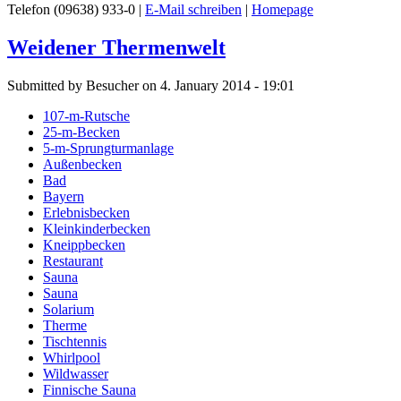
Telefon (09638) 933-0 |
E-Mail schreiben
|
Homepage
Weidener Thermenwelt
Submitted by Besucher on 4. January 2014 - 19:01
107-m-Rutsche
25-m-Becken
5-m-Sprungturmanlage
Außenbecken
Bad
Bayern
Erlebnisbecken
Kleinkinderbecken
Kneippbecken
Restaurant
Sauna
Sauna
Solarium
Therme
Tischtennis
Whirlpool
Wildwasser
Finnische Sauna