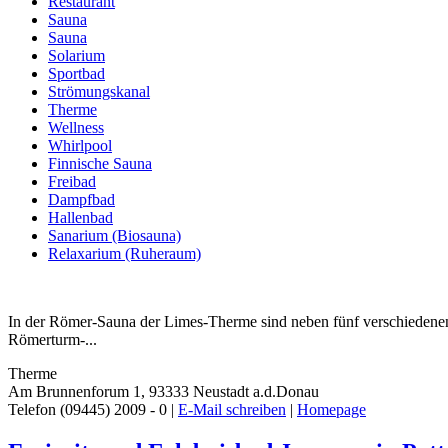
Restaurant
Sauna
Sauna
Solarium
Sportbad
Strömungskanal
Therme
Wellness
Whirlpool
Finnische Sauna
Freibad
Dampfbad
Hallenbad
Sanarium (Biosauna)
Relaxarium (Ruheraum)
In der Römer-Sauna der Limes-Therme sind neben fünf verschiedene
Römerturm-...
Therme
Am Brunnenforum 1, 93333 Neustadt a.d.Donau
Telefon (09445) 2009 - 0 |
E-Mail schreiben
|
Homepage