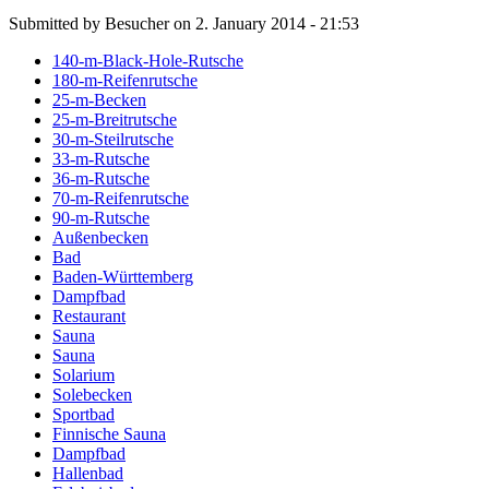
Submitted by Besucher on 2. January 2014 - 21:53
140-m-Black-Hole-Rutsche
180-m-Reifenrutsche
25-m-Becken
25-m-Breitrutsche
30-m-Steilrutsche
33-m-Rutsche
36-m-Rutsche
70-m-Reifenrutsche
90-m-Rutsche
Außenbecken
Bad
Baden-Württemberg
Dampfbad
Restaurant
Sauna
Sauna
Solarium
Solebecken
Sportbad
Finnische Sauna
Dampfbad
Hallenbad