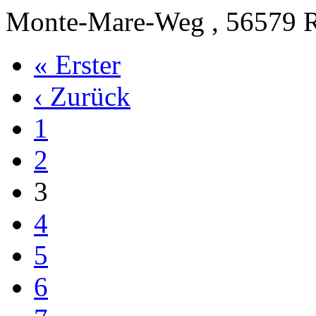
Monte-Mare-Weg , 56579 R
« Erster
‹ Zurück
1
2
3
4
5
6