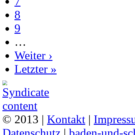
7
8
9
…
Weiter ›
Letzter »
© 2013 |
Kontakt
|
Impress
Datenschutz
|
baden-und-s