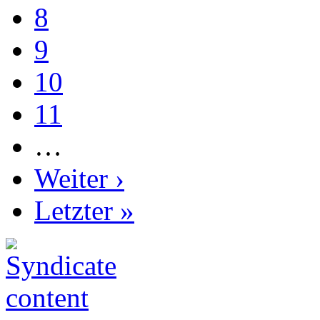
8
9
10
11
…
Weiter ›
Letzter »