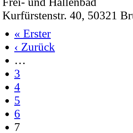
Frei- und Hallenbad
Kurfürstenstr. 40, 50321 Br
« Erster
‹ Zurück
…
3
4
5
6
7