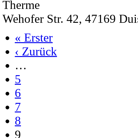
Therme
Wehofer Str. 42, 47169 Dui
« Erster
‹ Zurück
…
5
6
7
8
9