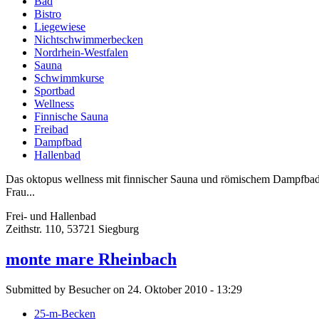
Bad
Bistro
Liegewiese
Nichtschwimmerbecken
Nordrhein-Westfalen
Sauna
Schwimmkurse
Sportbad
Wellness
Finnische Sauna
Freibad
Dampfbad
Hallenbad
Das oktopus wellness mit finnischer Sauna und römischem Dampfbad ö
Frau...
Frei- und Hallenbad
Zeithstr. 110, 53721 Siegburg
monte mare Rheinbach
Submitted by Besucher on 24. Oktober 2010 - 13:29
25-m-Becken