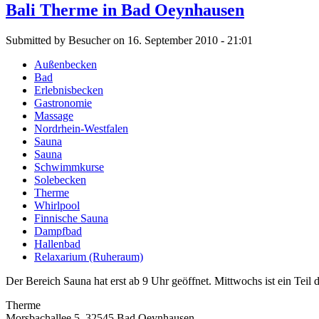
Bali Therme in Bad Oeynhausen
Submitted by Besucher on 16. September 2010 - 21:01
Außenbecken
Bad
Erlebnisbecken
Gastronomie
Massage
Nordrhein-Westfalen
Sauna
Sauna
Schwimmkurse
Solebecken
Therme
Whirlpool
Finnische Sauna
Dampfbad
Hallenbad
Relaxarium (Ruheraum)
Der Bereich Sauna hat erst ab 9 Uhr geöffnet. Mittwochs ist ein Tei
Therme
Morsbachallee 5, 32545 Bad Oeynhausen