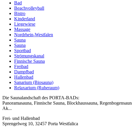
Bad
Beachvolleyball
Bistro
Kinderland
Liegewiese
Massage
Nordrhein-Westfalen
Sauna
Sauna
Sportbad
Strömungskanal
Finnische Sauna
Freibad
Dampfbad
Hallenbad
Sanarium (Biosauna)
Relaxarium (Ruheraum)
Die Saunalandschaft des PORTA-BADs:
Panoramasauna, Finnische Sauna, Blockhaussauna, Regenbogensaun
Ak...
Frei- und Hallenbad
Sprengelweg 10, 32457 Porta Westfalica