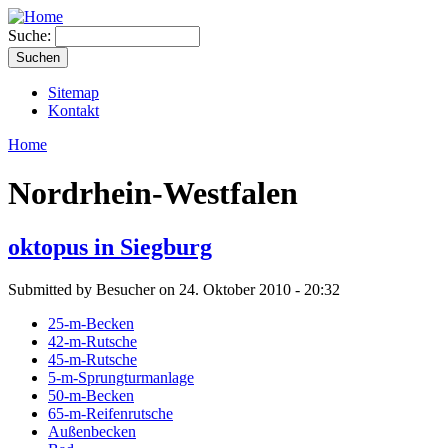
Suche:
Sitemap
Kontakt
Home
Nordrhein-Westfalen
oktopus in Siegburg
Submitted by Besucher on 24. Oktober 2010 - 20:32
25-m-Becken
42-m-Rutsche
45-m-Rutsche
5-m-Sprungturmanlage
50-m-Becken
65-m-Reifenrutsche
Außenbecken