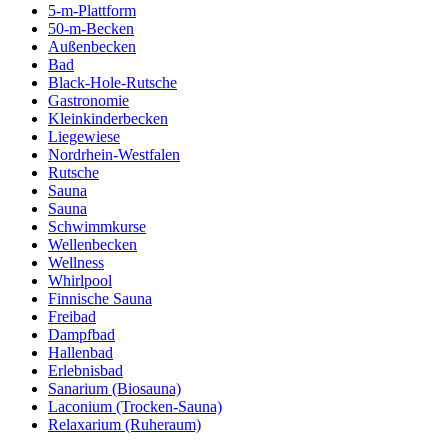
5-m-Plattform
50-m-Becken
Außenbecken
Bad
Black-Hole-Rutsche
Gastronomie
Kleinkinderbecken
Liegewiese
Nordrhein-Westfalen
Rutsche
Sauna
Sauna
Schwimmkurse
Wellenbecken
Wellness
Whirlpool
Finnische Sauna
Freibad
Dampfbad
Hallenbad
Erlebnisbad
Sanarium (Biosauna)
Laconium (Trocken-Sauna)
Relaxarium (Ruheraum)