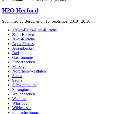
H2O Herford
Submitted by Besucher on 15. September 2010 - 20:30
120-m-Black-Hole-Rutsche
25-m-Becken
70-m-Rutsche
Aqua-Fitness
Außenbecken
Bad
Gastronomie
Kinderbecken
Massage
Nordrhein-Westfalen
Sauna
Sauna
Schwimmkurse
Sprungturm
Wellenbecken
Wellness
Whirlpool
Wildwasser
Finnische Sauna