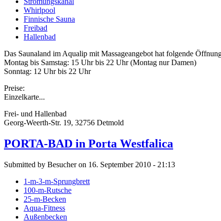
Strömungskanal
Whirlpool
Finnische Sauna
Freibad
Hallenbad
Das Saunaland im Aqualip mit Massageangebot hat folgende Öffnung
Montag bis Samstag: 15 Uhr bis 22 Uhr (Montag nur Damen)
Sonntag: 12 Uhr bis 22 Uhr
Preise:
Einzelkarte...
Frei- und Hallenbad
Georg-Weerth-Str. 19, 32756 Detmold
PORTA-BAD in Porta Westfalica
Submitted by Besucher on 16. September 2010 - 21:13
1-m-3-m-Sprungbrett
100-m-Rutsche
25-m-Becken
Aqua-Fitness
Außenbecken