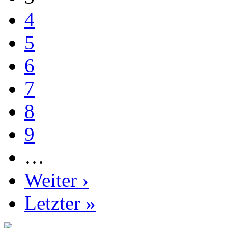
4
5
6
7
8
9
…
Weiter ›
Letzter »