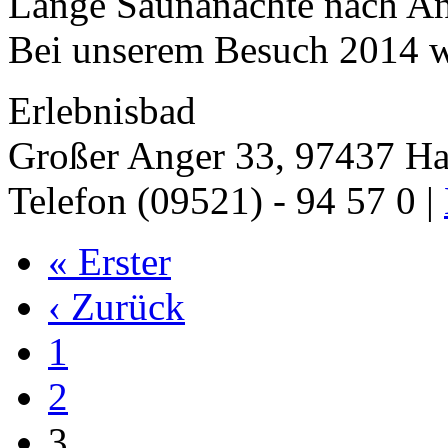
Lange Saunanächte nach A
Bei unserem Besuch 2014 w
Erlebnisbad
Großer Anger 33, 97437 Ha
Telefon (09521) - 94 57 0 |
« Erster
‹ Zurück
1
2
3