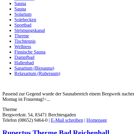
Sauna
Sauna
Solarium
Solebecken
Sportbad
Strömungskanal
Therme
Tischtennis
Wellness
Finnische Sauna
Dampfbad
Hallenbad
Sanarium (Biosauna)
Relaxarium (Ruheraum)
Passend zur Gegend wurde der Saunabereich einem Bergwerk nachemp
Montag ist Frauentag!<...
Therme
Bergwerkstr. 54, 83471 Berchtesgaden
Telefon (08652) 9464-0 |
E-Mail schreiben
|
Homepage
Rupertus Therme Bad Reichenhall