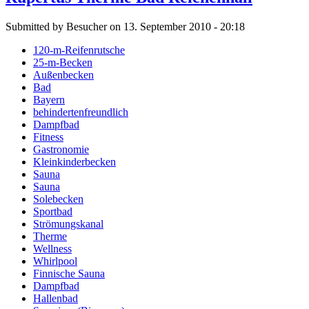
Submitted by Besucher on 13. September 2010 - 20:18
120-m-Reifenrutsche
25-m-Becken
Außenbecken
Bad
Bayern
behindertenfreundlich
Dampfbad
Fitness
Gastronomie
Kleinkinderbecken
Sauna
Sauna
Solebecken
Sportbad
Strömungskanal
Therme
Wellness
Whirlpool
Finnische Sauna
Dampfbad
Hallenbad