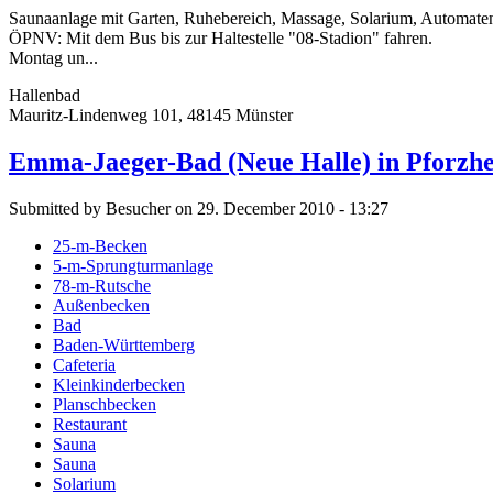
Saunaanlage mit Garten, Ruhebereich, Massage, Solarium, Automate
ÖPNV: Mit dem Bus bis zur Haltestelle "08-Stadion" fahren.
Montag un...
Hallenbad
Mauritz-Lindenweg 101, 48145 Münster
Emma-Jaeger-Bad (Neue Halle) in Pforzh
Submitted by Besucher on 29. December 2010 - 13:27
25-m-Becken
5-m-Sprungturmanlage
78-m-Rutsche
Außenbecken
Bad
Baden-Württemberg
Cafeteria
Kleinkinderbecken
Planschbecken
Restaurant
Sauna
Sauna
Solarium