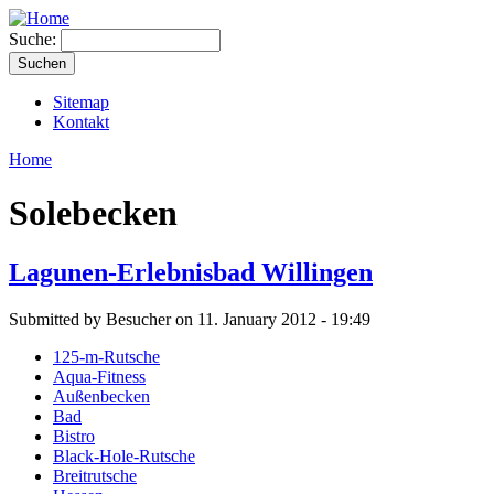
Suche:
Sitemap
Kontakt
Home
Solebecken
Lagunen-Erlebnisbad Willingen
Submitted by Besucher on 11. January 2012 - 19:49
125-m-Rutsche
Aqua-Fitness
Außenbecken
Bad
Bistro
Black-Hole-Rutsche
Breitrutsche