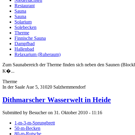
Niedersachsen
Restaurant
Sauna
Sauna
Solarium
Solebecken
Therme
Finnische Sauna
Dampfbad
Hallenbad
Relaxarium (Ruheraum)
Zum Saunabereich der Therme finden sich neben den Saunen (Blockh
K�...
Therme
In der Saale Aue 5, 31020 Salzhemmendorf
Dithmarscher Wasserwelt in Heide
Submitted by Besucher on 31. Oktober 2010 - 11:16
1-m-3-m-Sprungbrett
50-m-Becken
80-m-Rutsche