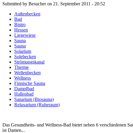
Submitted by Besucher on 21. September 2011 - 20:52
Außenbecken
Bad
Bistro
Hessen
Liegewiese
Sauna
Sauna
Solarium
Solebecken
Strömungskanal
Therme
Wellenbecken
Wellness
Finnische Sauna
Dampfbad
Hallenbad
Sanarium (Biosauna)
Relaxarium (Ruheraum)
Das Gesundheits- und Wellness-Bad bietet neben 6 verschiedenen 
ist Damen...