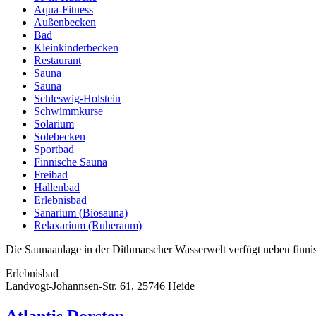
Aqua-Fitness
Außenbecken
Bad
Kleinkinderbecken
Restaurant
Sauna
Sauna
Schleswig-Holstein
Schwimmkurse
Solarium
Solebecken
Sportbad
Finnische Sauna
Freibad
Hallenbad
Erlebnisbad
Sanarium (Biosauna)
Relaxarium (Ruheraum)
Die Saunaanlage in der Dithmarscher Wasserwelt verfügt neben finni
Erlebnisbad
Landvogt-Johannsen-Str. 61, 25746 Heide
Atlantis Dorsten