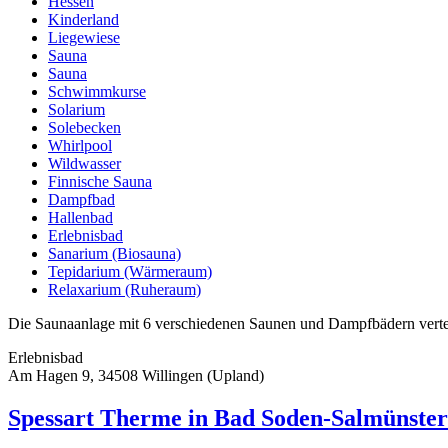
Hessen
Kinderland
Liegewiese
Sauna
Sauna
Schwimmkurse
Solarium
Solebecken
Whirlpool
Wildwasser
Finnische Sauna
Dampfbad
Hallenbad
Erlebnisbad
Sanarium (Biosauna)
Tepidarium (Wärmeraum)
Relaxarium (Ruheraum)
Die Saunaanlage mit 6 verschiedenen Saunen und Dampfbädern vertei
Erlebnisbad
Am Hagen 9, 34508 Willingen (Upland)
Spessart Therme in Bad Soden-Salmünster