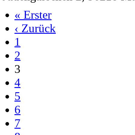
« Erster
‹ Zurück
1
2
3
4
5
6
7