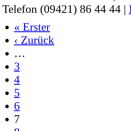
Telefon (09421) 86 44 44 |
« Erster
‹ Zurück
…
3
4
5
6
7