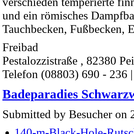
verschieden temperierte fin
und ein römisches Dampfb
Tauchbecken, Fußbecken, Er
Freibad
Pestalozzistraße , 82380 Pe
Telefon (08803) 690 - 236 
Badeparadies Schwarzwa
Submitted by Besucher on 2
140-m-Black-Hole-Rutsc