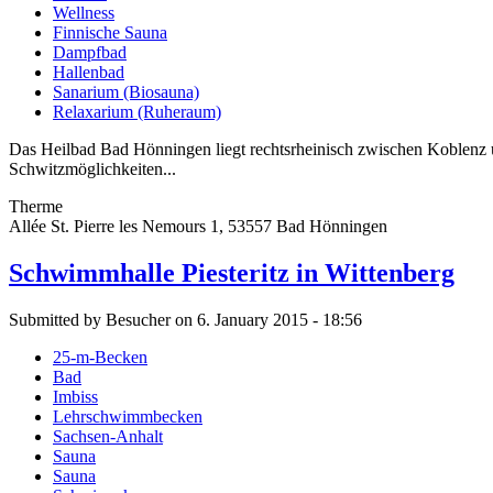
Wellness
Finnische Sauna
Dampfbad
Hallenbad
Sanarium (Biosauna)
Relaxarium (Ruheraum)
Das Heilbad Bad Hönningen liegt rechtsrheinisch zwischen Koblenz u
Schwitzmöglichkeiten...
Therme
Allée St. Pierre les Nemours 1, 53557 Bad Hönningen
Schwimmhalle Piesteritz in Wittenberg
Submitted by Besucher on 6. January 2015 - 18:56
25-m-Becken
Bad
Imbiss
Lehrschwimmbecken
Sachsen-Anhalt
Sauna
Sauna