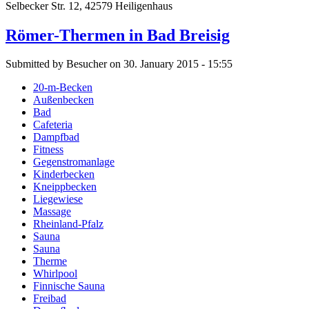
Selbecker Str. 12, 42579 Heiligenhaus
Römer-Thermen in Bad Breisig
Submitted by Besucher on 30. January 2015 - 15:55
20-m-Becken
Außenbecken
Bad
Cafeteria
Dampfbad
Fitness
Gegenstromanlage
Kinderbecken
Kneippbecken
Liegewiese
Massage
Rheinland-Pfalz
Sauna
Sauna
Therme
Whirlpool
Finnische Sauna
Freibad