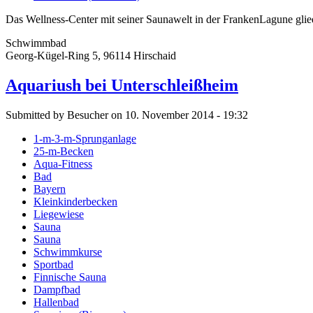
Das Wellness-Center mit seiner Saunawelt in der FrankenLagune glied
Schwimmbad
Georg-Kügel-Ring 5, 96114 Hirschaid
Aquariush bei Unterschleißheim
Submitted by Besucher on 10. November 2014 - 19:32
1-m-3-m-Sprunganlage
25-m-Becken
Aqua-Fitness
Bad
Bayern
Kleinkinderbecken
Liegewiese
Sauna
Sauna
Schwimmkurse
Sportbad
Finnische Sauna
Dampfbad
Hallenbad