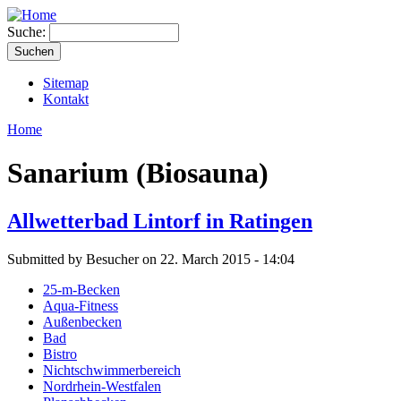
Suche:
Sitemap
Kontakt
Home
Sanarium (Biosauna)
Allwetterbad Lintorf in Ratingen
Submitted by Besucher on 22. March 2015 - 14:04
25-m-Becken
Aqua-Fitness
Außenbecken
Bad
Bistro
Nichtschwimmerbereich
Nordrhein-Westfalen