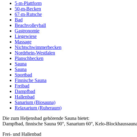
5-m-Plattform
50-m-Becken
67-m-Rutsche
Bad
Beachvolleyball
Gastronomie
Liegewiese
Massage
Nichtschwimmerbecken
Nordrhein-Westfalen
Planschbecken
Sauna
Sauna
Sportbad
Finnische Sauna
Freibad
Dampfbad
Hallenbad
Sanarium (Biosauna)
Relaxarium (Ruheraum)
Die zum Heljensbad gehörende Sauna bietet:
Dampfbad, finnische Sauna 90°, Sanarium 60°, Kelo-Blockhaussauna,
Frei- und Hallenbad