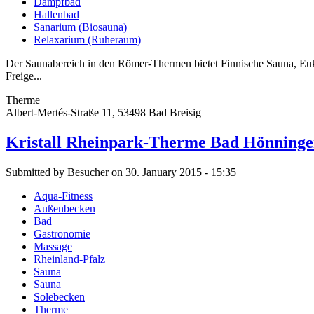
Dampfbad
Hallenbad
Sanarium (Biosauna)
Relaxarium (Ruheraum)
Der Saunabereich in den Römer-Thermen bietet Finnische Sauna, Eu
Freige...
Therme
Albert-Mertés-Straße 11, 53498 Bad Breisig
Kristall Rheinpark-Therme Bad Hönning
Submitted by Besucher on 30. January 2015 - 15:35
Aqua-Fitness
Außenbecken
Bad
Gastronomie
Massage
Rheinland-Pfalz
Sauna
Sauna
Solebecken
Therme