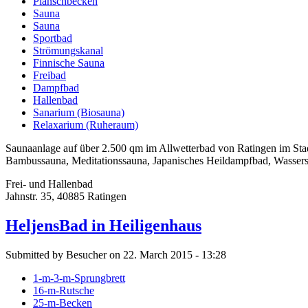
Planschbecken
Sauna
Sauna
Sportbad
Strömungskanal
Finnische Sauna
Freibad
Dampfbad
Hallenbad
Sanarium (Biosauna)
Relaxarium (Ruheraum)
Saunaanlage auf über 2.500 qm im Allwetterbad von Ratingen im St
Bambussauna, Meditationssauna, Japanisches Heildampfbad, Wassers
Frei- und Hallenbad
Jahnstr. 35, 40885 Ratingen
HeljensBad in Heiligenhaus
Submitted by Besucher on 22. March 2015 - 13:28
1-m-3-m-Sprungbrett
16-m-Rutsche
25-m-Becken