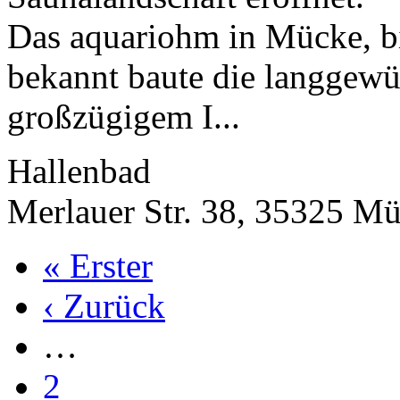
Das aquariohm in Mücke, bi
bekannt baute die langgewü
großzügigem I...
Hallenbad
Merlauer Str. 38, 35325 M
« Erster
‹ Zurück
…
2