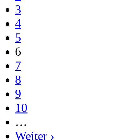
3
4
5
6
7
8
9
10
…
Weiter ›