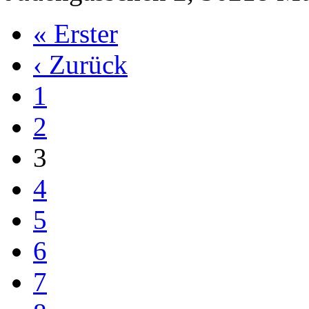
« Erster
‹ Zurück
1
2
3
4
5
6
7