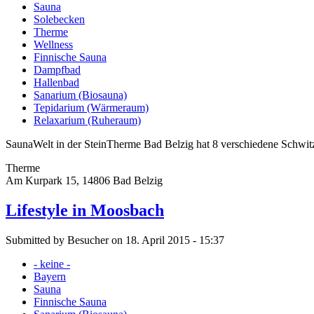
Sauna
Solebecken
Therme
Wellness
Finnische Sauna
Dampfbad
Hallenbad
Sanarium (Biosauna)
Tepidarium (Wärmeraum)
Relaxarium (Ruheraum)
SaunaWelt in der SteinTherme Bad Belzig hat 8 verschiedene Schwitz
Therme
Am Kurpark 15, 14806 Bad Belzig
Lifestyle in Moosbach
Submitted by Besucher on 18. April 2015 - 15:37
- keine -
Bayern
Sauna
Finnische Sauna