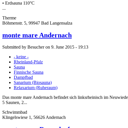
• Erdsauna 110°C
...
Therme
Böhmenstr. 5, 99947 Bad Langensalza
monte mare Andernach
Submitted by Besucher on 9. June 2015 - 19:13
- keine -
Rheinland-Pfalz
Sauna
Finnische Sauna
Dampfbad
Sanarium (Biosauna)
Relaxarium (Ruheraum)
Das monte mare Andernach befindet sich linksrheinisch im Neuwiede
5 Saunen, 2...
Schwimmbad
Klingelswiese 1, 56626 Andernach