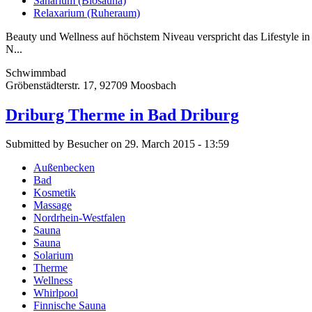
Sanarium (Biosauna)
Relaxarium (Ruheraum)
Beauty und Wellness auf höchstem Niveau verspricht das Lifestyle i
N...
Schwimmbad
Gröbenstädterstr. 17, 92709 Moosbach
Driburg Therme in Bad Driburg
Submitted by Besucher on 29. March 2015 - 13:59
Außenbecken
Bad
Kosmetik
Massage
Nordrhein-Westfalen
Sauna
Sauna
Solarium
Therme
Wellness
Whirlpool
Finnische Sauna