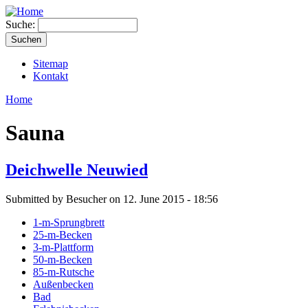
Suche:
Sitemap
Kontakt
Home
Sauna
Deichwelle Neuwied
Submitted by Besucher on 12. June 2015 - 18:56
1-m-Sprungbrett
25-m-Becken
3-m-Plattform
50-m-Becken
85-m-Rutsche
Außenbecken
Bad