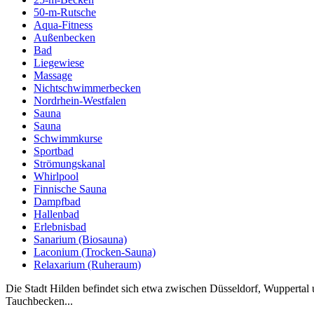
50-m-Rutsche
Aqua-Fitness
Außenbecken
Bad
Liegewiese
Massage
Nichtschwimmerbecken
Nordrhein-Westfalen
Sauna
Sauna
Schwimmkurse
Sportbad
Strömungskanal
Whirlpool
Finnische Sauna
Dampfbad
Hallenbad
Erlebnisbad
Sanarium (Biosauna)
Laconium (Trocken-Sauna)
Relaxarium (Ruheraum)
Die Stadt Hilden befindet sich etwa zwischen Düsseldorf, Wupperta
Tauchbecken...