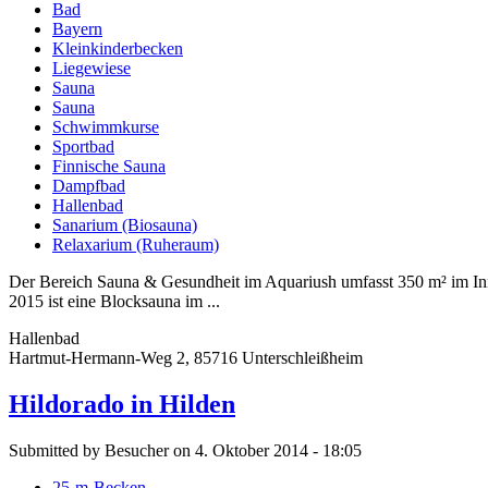
Bad
Bayern
Kleinkinderbecken
Liegewiese
Sauna
Sauna
Schwimmkurse
Sportbad
Finnische Sauna
Dampfbad
Hallenbad
Sanarium (Biosauna)
Relaxarium (Ruheraum)
Der Bereich Sauna & Gesundheit im Aquariush umfasst 350 m² im I
2015 ist eine Blocksauna im ...
Hallenbad
Hartmut-Hermann-Weg 2, 85716 Unterschleißheim
Hildorado in Hilden
Submitted by Besucher on 4. Oktober 2014 - 18:05
25-m-Becken