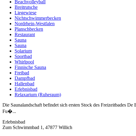
Beachvolleyball
Breitrutsche
Liegewiese
Nichtschwimmerbecken
Nordrhein-Westfalen
Planschbecken
Restaurant
Sauna
Sauna
Solarium
Sportbad
Whirlpool
Finnische Sauna
Freibad
Dampfbad
Hallenbad
Erlebnisbad
Relaxarium (Ruheraum)
Die Saunalandschaft befindet sich ersten Stock des Freizeitbades D
Fu�...
Erlebnisbad
Zum Schwimmbad 1, 47877 Willich