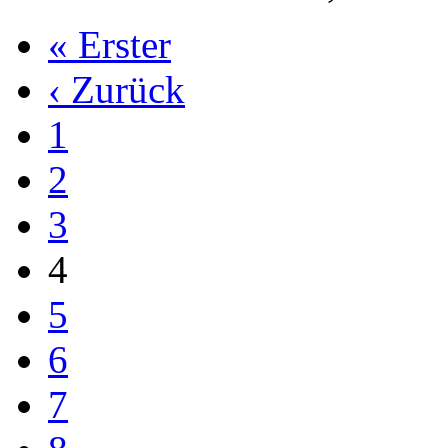
« Erster
‹ Zurück
1
2
3
4
5
6
7