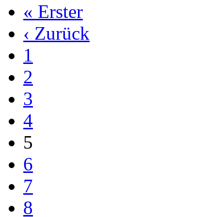
« Erster
‹ Zurück
1
2
3
4
5
6
7
8