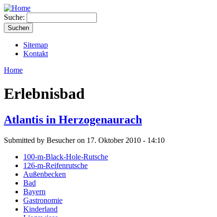
Suche:
Sitemap
Kontakt
Home
Erlebnisbad
Atlantis in Herzogenaurach
Submitted by Besucher on 17. Oktober 2010 - 14:10
100-m-Black-Hole-Rutsche
126-m-Reifenrutsche
Außenbecken
Bad
Bayern
Gastronomie
Kinderland