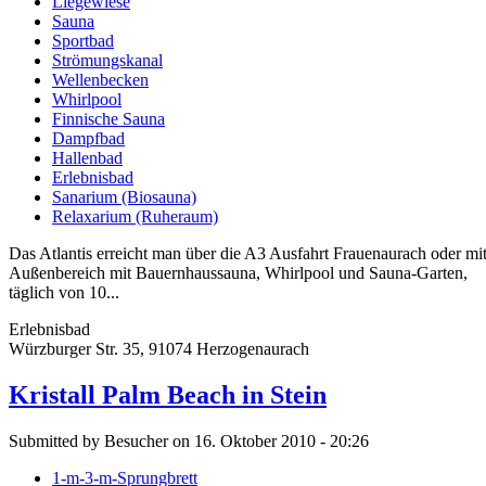
Liegewiese
Sauna
Sportbad
Strömungskanal
Wellenbecken
Whirlpool
Finnische Sauna
Dampfbad
Hallenbad
Erlebnisbad
Sanarium (Biosauna)
Relaxarium (Ruheraum)
Das Atlantis erreicht man über die A3 Ausfahrt Frauenaurach oder mi
Außenbereich mit Bauernhaussauna, Whirlpool und Sauna-Garten,
täglich von 10...
Erlebnisbad
Würzburger Str. 35, 91074 Herzogenaurach
Kristall Palm Beach in Stein
Submitted by Besucher on 16. Oktober 2010 - 20:26
1-m-3-m-Sprungbrett