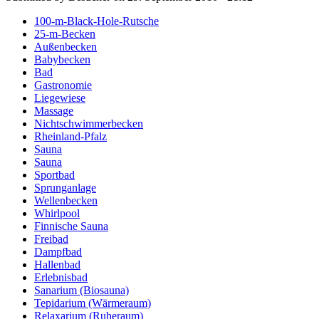
100-m-Black-Hole-Rutsche
25-m-Becken
Außenbecken
Babybecken
Bad
Gastronomie
Liegewiese
Massage
Nichtschwimmerbecken
Rheinland-Pfalz
Sauna
Sauna
Sportbad
Sprunganlage
Wellenbecken
Whirlpool
Finnische Sauna
Freibad
Dampfbad
Hallenbad
Erlebnisbad
Sanarium (Biosauna)
Tepidarium (Wärmeraum)
Relaxarium (Ruheraum)