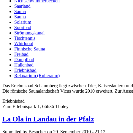
Nichtschwimmerbecken
Saarland
Sauna
Sauna
Solarium
Sportbad
Strömungskanal
Tischtennis
Whirlpool
Finnische Sauna
Freibad
Dampfbad
Hallenbad
Erlebnisbad
Relaxarium (Ruheraum)
Das Erlebnisbad Schaumberg liegt zwischen Trier, Kaiserslautern un
Die römische Saunalandschaft Vicus wurde 2010 erweitert. Zur Aussta
Erlebnisbad
Zum Erlebnispark 1, 66636 Tholey
La Ola in Landau in der Pfalz
Submitted by Besucher on 29. September 2010 - 21:12