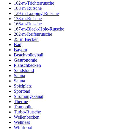
102-m-Trichterrutsche
108-m-Rutsche
129-m-Looping-Rutsche
138-m-Rutsche
166-m-Rutsche
167-m-Black-Hole-Rutsche
202-m-Reifenrutsche
25-m-Becken
Bad
Bayern
Beachvolleyball
Gastronomie
Planschbecken
Sandstrand
Sauna
Sauna
Spielplatz
Sportbad
Strömungskanal
Therme
Trampolin
Turbo-Rutsche
Wellenbecken
Wellness
Whirlpool