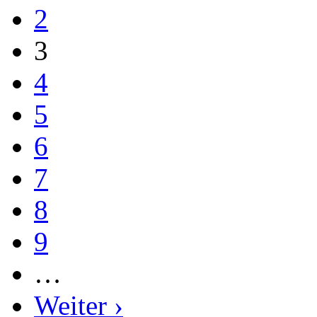
2
3
4
5
6
7
8
9
…
Weiter ›