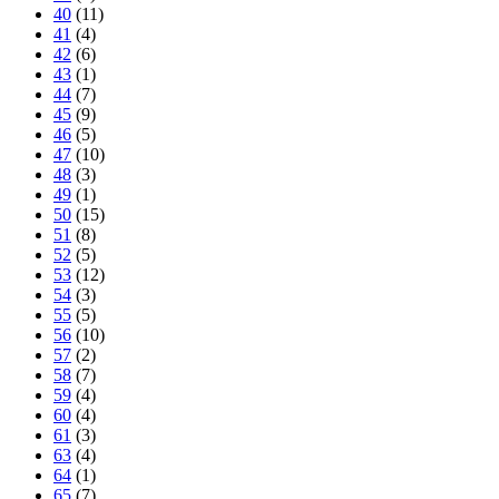
40
(11)
41
(4)
42
(6)
43
(1)
44
(7)
45
(9)
46
(5)
47
(10)
48
(3)
49
(1)
50
(15)
51
(8)
52
(5)
53
(12)
54
(3)
55
(5)
56
(10)
57
(2)
58
(7)
59
(4)
60
(4)
61
(3)
63
(4)
64
(1)
65
(7)