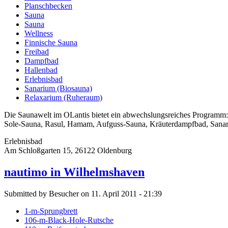
Planschbecken
Sauna
Sauna
Wellness
Finnische Sauna
Freibad
Dampfbad
Hallenbad
Erlebnisbad
Sanarium (Biosauna)
Relaxarium (Ruheraum)
Die Saunawelt im OLantis bietet ein abwechslungsreiches Programm:
Sole-Sauna, Rasul, Hamam, Aufguss-Sauna, Kräuterdampfbad, Sanar
Erlebnisbad
Am Schloßgarten 15, 26122 Oldenburg
nautimo in Wilhelmshaven
Submitted by Besucher on 11. April 2011 - 21:39
1-m-Sprungbrett
106-m-Black-Hole-Rutsche