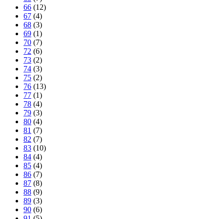
66
(12)
67
(4)
68
(3)
69
(1)
70
(7)
72
(6)
73
(2)
74
(3)
75
(2)
76
(13)
77
(1)
78
(4)
79
(3)
80
(4)
81
(7)
82
(7)
83
(10)
84
(4)
85
(4)
86
(7)
87
(8)
88
(9)
89
(3)
90
(6)
91
(5)