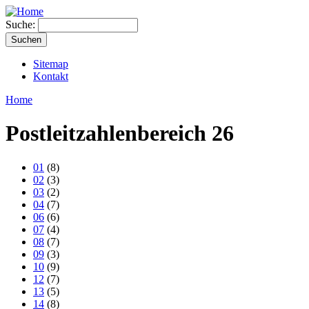
Suche:
Sitemap
Kontakt
Home
Postleitzahlenbereich 26
01
(8)
02
(3)
03
(2)
04
(7)
06
(6)
07
(4)
08
(7)
09
(3)
10
(9)
12
(7)
13
(5)
14
(8)