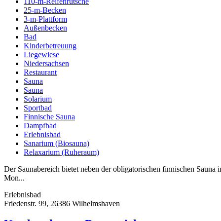
110-m-Reifenrutsche
25-m-Becken
3-m-Plattform
Außenbecken
Bad
Kinderbetreuung
Liegewiese
Niedersachsen
Restaurant
Sauna
Sauna
Solarium
Sportbad
Finnische Sauna
Dampfbad
Erlebnisbad
Sanarium (Biosauna)
Relaxarium (Ruheraum)
Der Saunabereich bietet neben der obligatorischen finnischen Saun
Mon...
Erlebnisbad
Friedenstr. 99, 26386 Wilhelmshaven