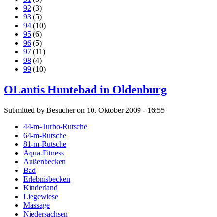
92
(3)
93
(5)
94
(10)
95
(6)
96
(5)
97
(11)
98
(4)
99
(10)
OLantis Huntebad in Oldenburg
Submitted by Besucher on 10. Oktober 2009 - 16:55
44-m-Turbo-Rutsche
64-m-Rutsche
81-m-Rutsche
Aqua-Fitness
Außenbecken
Bad
Erlebnisbecken
Kinderland
Liegewiese
Massage
Niedersachsen