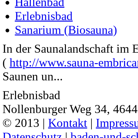
Hallenbad
Erlebnisbad
Sanarium (Biosauna)
In der Saunalandschaft im
(
http://www.sauna-embrica
Saunen un...
Erlebnisbad
Nollenburger Weg 34, 464
© 2013 |
Kontakt
|
Impress
Datenschutz
|
baden-und-s