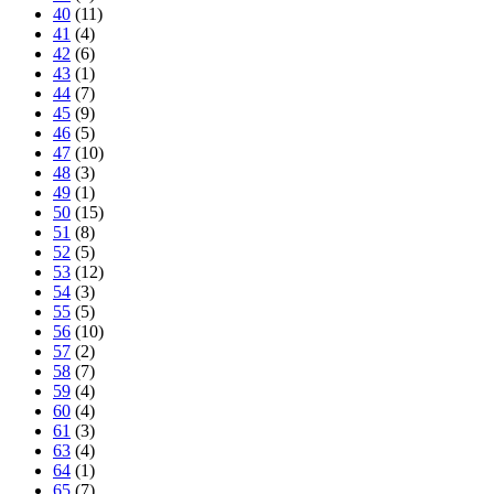
40
(11)
41
(4)
42
(6)
43
(1)
44
(7)
45
(9)
46
(5)
47
(10)
48
(3)
49
(1)
50
(15)
51
(8)
52
(5)
53
(12)
54
(3)
55
(5)
56
(10)
57
(2)
58
(7)
59
(4)
60
(4)
61
(3)
63
(4)
64
(1)
65
(7)