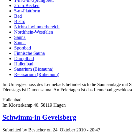
1-m-3-m-Sprungbrett
25-m-Becken
5-m-Plattform
Bad
Bistro
Nichtschwimmerbereich
Nordrhein-Westfalen
Sauna
Sauna
Sportbad
Finnische Sauna
Dampfbad
Hallenbad
Sanarium (Biosauna)
Relaxarium (Ruheraum)
Im Untergeschoss des Lennebads befindet sich die Saunaanlage mit 
Dienstags ist Damensauna. An Feiertagen ist das Lennebad geschlosse
Hallenbad
Im Klosterkamp 40, 58119 Hagen
Schwimm-in Gevelsberg
Submitted by Besucher on 24. Oktober 2010 - 20:47