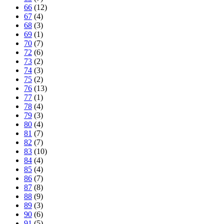
66
(12)
67
(4)
68
(3)
69
(1)
70
(7)
72
(6)
73
(2)
74
(3)
75
(2)
76
(13)
77
(1)
78
(4)
79
(3)
80
(4)
81
(7)
82
(7)
83
(10)
84
(4)
85
(4)
86
(7)
87
(8)
88
(9)
89
(3)
90
(6)
91
(5)