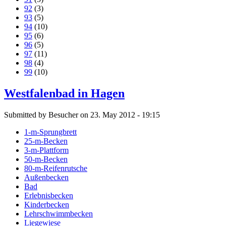
92
(3)
93
(5)
94
(10)
95
(6)
96
(5)
97
(11)
98
(4)
99
(10)
Westfalenbad in Hagen
Submitted by Besucher on 23. May 2012 - 19:15
1-m-Sprungbrett
25-m-Becken
3-m-Plattform
50-m-Becken
80-m-Reifenrutsche
Außenbecken
Bad
Erlebnisbecken
Kinderbecken
Lehrschwimmbecken
Liegewiese