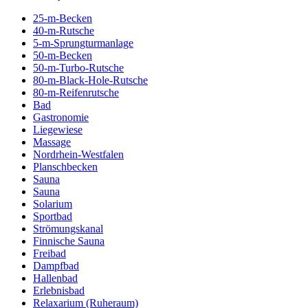
25-m-Becken
40-m-Rutsche
5-m-Sprungturmanlage
50-m-Becken
50-m-Turbo-Rutsche
80-m-Black-Hole-Rutsche
80-m-Reifenrutsche
Bad
Gastronomie
Liegewiese
Massage
Nordrhein-Westfalen
Planschbecken
Sauna
Sauna
Solarium
Sportbad
Strömungskanal
Finnische Sauna
Freibad
Dampfbad
Hallenbad
Erlebnisbad
Relaxarium (Ruheraum)