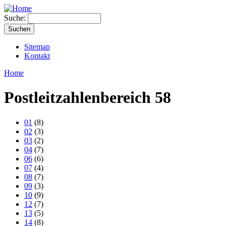
Suche:
Sitemap
Kontakt
Home
Postleitzahlenbereich 58
01
(8)
02
(3)
03
(2)
04
(7)
06
(6)
07
(4)
08
(7)
09
(3)
10
(9)
12
(7)
13
(5)
14
(8)