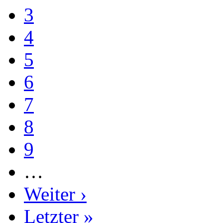
3
4
5
6
7
8
9
…
Weiter ›
Letzter »