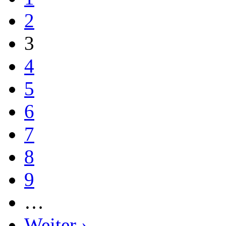
2
3
4
5
6
7
8
9
…
Weiter ›