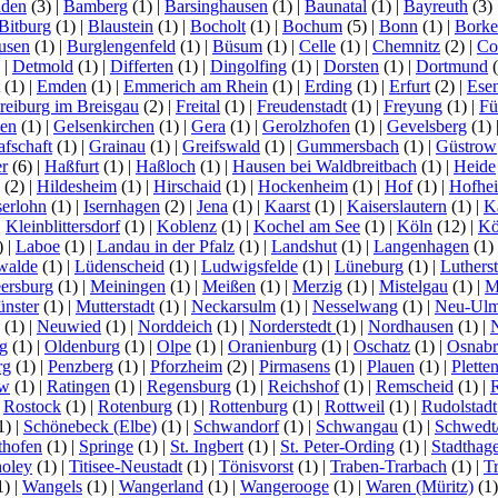
aden
(3)
|
Bamberg
(1)
|
Barsinghausen
(1)
|
Baunatal
(1)
|
Bayreuth
(3)
Bitburg
(1)
|
Blaustein
(1)
|
Bocholt
(1)
|
Bochum
(5)
|
Bonn
(1)
|
Bork
usen
(1)
|
Burglengenfeld
(1)
|
Büsum
(1)
|
Celle
(1)
|
Chemnitz
(2)
|
Co
)
|
Detmold
(1)
|
Differten
(1)
|
Dingolfing
(1)
|
Dorsten
(1)
|
Dortmund
(
(1)
|
Emden
(1)
|
Emmerich am Rhein
(1)
|
Erding
(1)
|
Erfurt
(2)
|
Ese
reiburg im Breisgau
(2)
|
Freital
(1)
|
Freudenstadt
(1)
|
Freyung
(1)
|
Fü
en
(1)
|
Gelsenkirchen
(1)
|
Gera
(1)
|
Gerolzhofen
(1)
|
Gevelsberg
(1)
afschaft
(1)
|
Grainau
(1)
|
Greifswald
(1)
|
Gummersbach
(1)
|
Güstrow
r
(6)
|
Haßfurt
(1)
|
Haßloch
(1)
|
Hausen bei Waldbreitbach
(1)
|
Heide
(2)
|
Hildesheim
(1)
|
Hirschaid
(1)
|
Hockenheim
(1)
|
Hof
(1)
|
Hofhe
serlohn
(1)
|
Isernhagen
(2)
|
Jena
(1)
|
Kaarst
(1)
|
Kaiserslautern
(1)
|
K
|
Kleinblittersdorf
(1)
|
Koblenz
(1)
|
Kochel am See
(1)
|
Köln
(12)
|
Kö
)
|
Laboe
(1)
|
Landau in der Pfalz
(1)
|
Landshut
(1)
|
Langenhagen
(1)
walde
(1)
|
Lüdenscheid
(1)
|
Ludwigsfelde
(1)
|
Lüneburg
(1)
|
Luthers
ersburg
(1)
|
Meiningen
(1)
|
Meißen
(1)
|
Merzig
(1)
|
Mistelgau
(1)
|
M
nster
(1)
|
Mutterstadt
(1)
|
Neckarsulm
(1)
|
Nesselwang
(1)
|
Neu-Ul
(1)
|
Neuwied
(1)
|
Norddeich
(1)
|
Norderstedt
(1)
|
Nordhausen
(1)
|
g
(1)
|
Oldenburg
(1)
|
Olpe
(1)
|
Oranienburg
(1)
|
Oschatz
(1)
|
Osnabr
rg
(1)
|
Penzberg
(1)
|
Pforzheim
(2)
|
Pirmasens
(1)
|
Plauen
(1)
|
Plette
ow
(1)
|
Ratingen
(1)
|
Regensburg
(1)
|
Reichshof
(1)
|
Remscheid
(1)
|
|
Rostock
(1)
|
Rotenburg
(1)
|
Rottenburg
(1)
|
Rottweil
(1)
|
Rudolstadt
1)
|
Schönebeck (Elbe)
(1)
|
Schwandorf
(1)
|
Schwangau
(1)
|
Schwedt
thofen
(1)
|
Springe
(1)
|
St. Ingbert
(1)
|
St. Peter-Ording
(1)
|
Stadthag
oley
(1)
|
Titisee-Neustadt
(1)
|
Tönisvorst
(1)
|
Traben-Trarbach
(1)
|
T
1)
|
Wangels
(1)
|
Wangerland
(1)
|
Wangerooge
(1)
|
Waren (Müritz)
(1