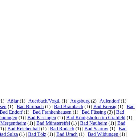
(1)
|
Aßlar
(1)
|
Auerbach/Vogtl.
(1)
|
Augsburg
(2)
|
Aulendorf
(1)
|
sen
(1)
|
Bad Birnbach
(1)
|
Bad Brambach
(1)
|
Bad Breisig
(1)
|
Bad
Bad Endorf
(1)
|
Bad Frankenhausen
(1)
|
Bad Füssing
(3)
|
Bad
önningen
(1)
|
Bad Kissingen
(1)
|
Bad Königshofen im Grabfeld
(1)
|
 Mergentheim
(1)
|
Bad Münstereifel
(1)
|
Bad Nauheim
(1)
|
Bad
1)
|
Bad Reichenhall
(1)
|
Bad Rodach
(1)
|
Bad Saarow
(1)
|
Bad
Bad Sulza
(1)
|
Bad Tölz
(1)
|
Bad Urach
(1)
|
Bad Wildungen
(1)
|