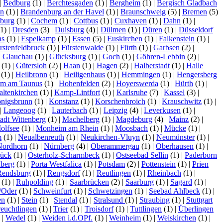
|
Bedburg
(1)
|
Berchtesgaden
(1)
|
Bergheim
(1)
|
Bergisch Gladbach
en
(1)
|
Brandenburg an der Havel
(1)
|
Braunschweig
(5)
|
Bremen
(5)
burg
(1)
|
Cochem
(1)
|
Cottbus
(1)
|
Cuxhaven
(1)
|
Dahn
(1)
|
1)
|
Dresden
(3)
|
Duisburg
(4)
|
Dülmen
(1)
|
Düren
(1)
|
Düsseldorf
ns
(1)
|
Espelkamp
(1)
|
Essen
(5)
|
Euskirchen
(1)
|
Falkenstein
(1)
|
rstenfeldbruck
(1)
|
Fürstenwalde
(1)
|
Fürth
(1)
|
Garbsen
(2)
|
|
Glauchau
(1)
|
Glücksburg
(1)
|
Goch
(1)
|
Göhren-Lebbin
(2)
|
(1)
|
Gütersloh
(2)
|
Haan
(1)
|
Hagen
(2)
|
Halberstadt
(1)
|
Halle
(1)
|
Heilbronn
(1)
|
Heiligenhaus
(1)
|
Hemmingen
(1)
|
Hengersberg
im am Taunus
(1)
|
Hohenfelden
(2)
|
Hoyerswerda
(1)
|
Hürth
(1)
|
altenkirchen
(1)
|
Kamp-Lintfort
(1)
|
Karlsruhe
(7)
|
Kassel
(3)
|
nigsbrunn
(1)
|
Konstanz
(1)
|
Korschenbroich
(1)
|
Krauschwitz
(1)
|
|
Langeoog
(1)
|
Lauterbach
(1)
|
Leipzig
(4)
|
Leverkusen
(1)
|
tadt Wittenberg
(1)
|
Machelberg
(1)
|
Magdeburg
(4)
|
Mainz
(2)
|
olfsee
(1)
|
Monheim am Rhein
(1)
|
Moosbach
(1)
|
Mücke
(1)
|
m
(1)
|
Neualbenreuth
(1)
|
Neukirchen-Vluyn
(1)
|
Neumünster
(1)
|
Nordhorn
(1)
|
Nürnberg
(4)
|
Oberammergau
(1)
|
Oberhausen
(1)
|
ück
(1)
|
Osterholz-Scharmbeck
(1)
|
Ostseebad Sellin
(1)
|
Paderborn
nberg
(1)
|
Porta Westfalica
(1)
|
Potsdam
(2)
|
Pottenstein
(1)
|
Prien
Rendsburg
(1)
|
Rengsdorf
(1)
|
Reutlingen
(1)
|
Rheinbach
(1)
|
(1)
|
Ruhpolding
(1)
|
Saarbrücken
(2)
|
Saarburg
(1)
|
Sagard
(1)
|
/Oder
(1)
|
Schweinfurt
(1)
|
Schwetzingen
(1)
|
Seebad Ahlbeck
(1)
|
en
(1)
|
Stein
(1)
|
Stendal
(1)
|
Stralsund
(1)
|
Straubing
(1)
|
Stuttgart
reuchtlingen
(1)
|
Trier
(1)
|
Troisdorf
(1)
|
Tuttlingen
(1)
|
Überlingen
)
|
Wedel
(1)
|
Weiden i.d.OPf.
(1)
|
Weinheim
(1)
|
Weiskirchen
(1)
|