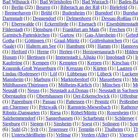
Bad Wilsnack
(1)
|
Bad Wörishofen
(1)
|
Bad Wurzach
(1)
|
Baden-B
(1)
|
Berlin
(22)
|
Beuren
(1)
|
Biberach an der Riß
(1)
|
Bielefeld
(3)
|
|
Bremerhaven
(1)
|
Brühl
(1)
|
Budenheim
(1)
|
Burgdorf
(1)
|
Burgha
Darmstadt
(1)
|
Deggendorf
(1)
|
Delmenhorst
(1)
|
Dessau-Roßlau
(1
(7)
|
Eberswalde
(1)
|
Eckernförde
(1)
|
Eisenach
(1)
|
Eisenhüttenstadt
Filderstadt
(1)
|
Flensburg
(1)
|
Frankfurt am Main
(5)
|
Frechen
(1)
|
F
Garmisch-Partenkirchen
(1)
|
Gartow
(1)
|
Gau-Algesheim
(1)
|
Gehrd
Gotha
(1)
|
Göttingen
(1)
|
Graal-Müritz
(1)
|
Gräfenhainichen
(1)
|
Gr
(Saale)
(1)
|
Haltern am See
(1)
|
Hamburg
(10)
|
Hamm
(1)
|
Hannove
(1)
|
Herford
(1)
|
Herne
(1)
|
Herten
(1)
|
Herzogenaurach
(1)
|
Hilden
Husum
(1)
|
Illertissen
(1)
|
Immenstadt i. Allgäu
(1)
|
Ingolstadt
(2)
|
I
Kaufering
(1)
|
Kempen
(1)
|
Kempten
(1)
|
Kerpen
(1)
|
Kirschau
(1)
Krausnik-Groß Wasserburg
(1)
|
Kreuzau
(1)
|
Kürten
(1)
|
Laatzen
(1
Lindau (Bodensee)
(1)
|
Löf
(1)
|
Lübbenau
(1)
|
Lübeck
(1)
|
Lucken
Mannheim
(1)
|
Marburg
(1)
|
Marktoberdorf
(1)
|
Masserberg
(1)
|
Me
Mühlhausen/Thüringen
(1)
|
Mülheim-Kärlich
(1)
|
München
(11)
|
Mü
Neusäß
(1)
|
Neuss
(1)
|
Neustadt a.d.Donau
(1)
|
Neustadt in Sachsen
Oberstaufen
(1)
|
Obertshausen
(1)
|
Oer-Erkenschwick
(1)
|
Offenbur
(1)
|
Papenburg
(1)
|
Passau
(1)
|
Pattensen
(1)
|
Pegnitz
(1)
|
Peißenbe
am Chiemsee
(1)
|
Pritzwalk
(1)
|
Ramstein-Miesenbach
(1)
|
Rathen
Ribnitz-Damgarten
(1)
|
Riesa
(1)
|
Röbel/Müritz
(1)
|
Rosenheim
(1)
Salzhemmendorf
(1)
|
Sangerhausen
(1)
|
Scharbeutz
(1)
|
Schliersee
(
Siegburg
(1)
|
Siegen
(1)
|
Sinsheim
(1)
|
Soest
(1)
|
Solingen
(1)
|
Son
(6)
|
Suhl
(2)
|
Sylt
(1)
|
Tegernsee
(1)
|
Templin
(1)
|
Thalheim
(1)
|
Th
(1)
|
Unterschleißheim
(1)
|
Vellmar
(1)
|
Verden (Aller)
(1)
|
Viersen
(