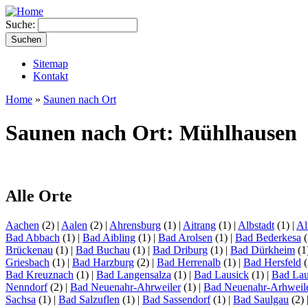
Suche:
Sitemap
Kontakt
Home
»
Saunen nach Ort
Saunen nach Ort: Mühlhausen
Alle Orte
Aachen
(2)
|
Aalen
(2)
|
Ahrensburg
(1)
|
Aitrang
(1)
|
Albstadt
(1)
|
Al
Bad Abbach
(1)
|
Bad Aibling
(1)
|
Bad Arolsen
(1)
|
Bad Bederkesa
(
Brückenau
(1)
|
Bad Buchau
(1)
|
Bad Driburg
(1)
|
Bad Dürkheim
(1
Griesbach
(1)
|
Bad Harzburg
(2)
|
Bad Herrenalb
(1)
|
Bad Hersfeld
(
Bad Kreuznach
(1)
|
Bad Langensalza
(1)
|
Bad Lausick
(1)
|
Bad Lau
Nenndorf
(2)
|
Bad Neuenahr-Ahrweiler
(1)
|
Bad Neuenahr-Arhweil
Sachsa
(1)
|
Bad Salzuflen
(1)
|
Bad Sassendorf
(1)
|
Bad Saulgau
(2)