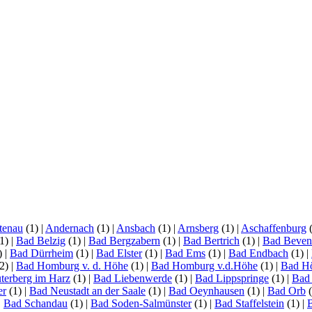
tenau
(1)
|
Andernach
(1)
|
Ansbach
(1)
|
Arnsberg
(1)
|
Aschaffenburg
1)
|
Bad Belzig
(1)
|
Bad Bergzabern
(1)
|
Bad Bertrich
(1)
|
Bad Beven
)
|
Bad Dürrheim
(1)
|
Bad Elster
(1)
|
Bad Ems
(1)
|
Bad Endbach
(1)
|
2)
|
Bad Homburg v. d. Höhe
(1)
|
Bad Homburg v.d.Höhe
(1)
|
Bad H
terberg im Harz
(1)
|
Bad Liebenwerde
(1)
|
Bad Lippspringe
(1)
|
Bad
er
(1)
|
Bad Neustadt an der Saale
(1)
|
Bad Oeynhausen
(1)
|
Bad Orb
(
|
Bad Schandau
(1)
|
Bad Soden-Salmünster
(1)
|
Bad Staffelstein
(1)
|