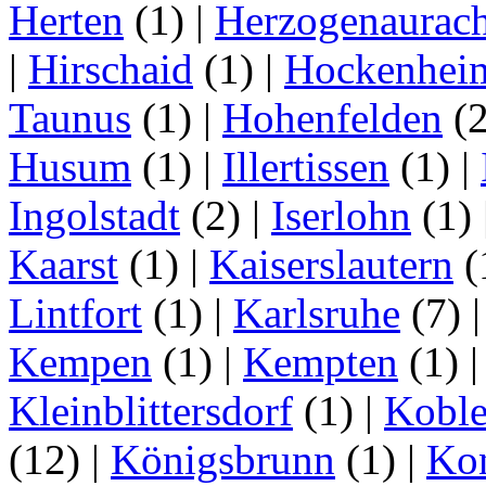
Herten
(1)
|
Herzogenaurac
|
Hirschaid
(1)
|
Hockenhei
Taunus
(1)
|
Hohenfelden
(
Husum
(1)
|
Illertissen
(1)
|
Ingolstadt
(2)
|
Iserlohn
(1)
Kaarst
(1)
|
Kaiserslautern
(
Lintfort
(1)
|
Karlsruhe
(7)
Kempen
(1)
|
Kempten
(1)
Kleinblittersdorf
(1)
|
Kobl
(12)
|
Königsbrunn
(1)
|
Ko