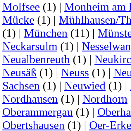
Molfsee
(1)
|
Monheim am 
Mücke
(1)
|
Mühlhausen/Th
(1)
|
München
(11)
|
Münste
Neckarsulm
(1)
|
Nesselwa
Neualbenreuth
(1)
|
Neukir
Neusäß
(1)
|
Neuss
(1)
|
Neu
Sachsen
(1)
|
Neuwied
(1)
|
Nordhausen
(1)
|
Nordhorn
Oberammergau
(1)
|
Oberha
Obertshausen
(1)
|
Oer-Erk