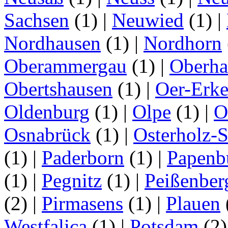
Sachsen
(1)
|
Neuwied
(1)
|
Nordhausen
(1)
|
Nordhorn
Oberammergau
(1)
|
Oberha
Obertshausen
(1)
|
Oer-Erk
Oldenburg
(1)
|
Olpe
(1)
|
O
Osnabrück
(1)
|
Osterholz-
(1)
|
Paderborn
(1)
|
Papenb
(1)
|
Pegnitz
(1)
|
Peißenber
(2)
|
Pirmasens
(1)
|
Plauen
Westfalica
(1)
|
Potsdam
(2