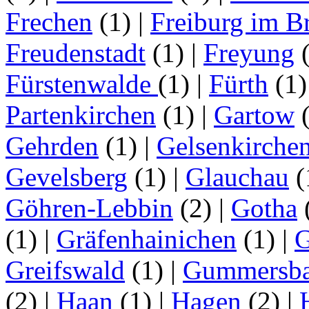
Frechen
(1)
|
Freiburg im B
Freudenstadt
(1)
|
Freyung
Fürstenwalde
(1)
|
Fürth
(1
Partenkirchen
(1)
|
Gartow
Gehrden
(1)
|
Gelsenkirche
Gevelsberg
(1)
|
Glauchau
(
Göhren-Lebbin
(2)
|
Gotha
(1)
|
Gräfenhainichen
(1)
|
G
Greifswald
(1)
|
Gummersb
(2)
|
Haan
(1)
|
Hagen
(2)
|