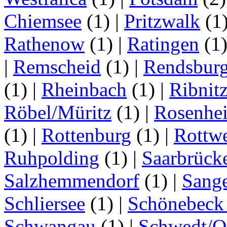
Chiemsee
(1)
|
Pritzwalk
(1
Rathenow
(1)
|
Ratingen
(1
|
Remscheid
(1)
|
Rendsbur
(1)
|
Rheinbach
(1)
|
Ribnit
Röbel/Müritz
(1)
|
Rosenhe
(1)
|
Rottenburg
(1)
|
Rottwe
Ruhpolding
(1)
|
Saarbrück
Salzhemmendorf
(1)
|
Sang
Schliersee
(1)
|
Schönebeck 
Schwangau
(1)
|
Schwedt/O