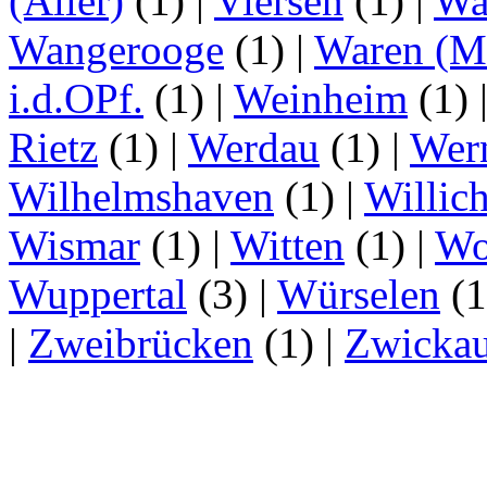
(Aller)
(1)
|
Viersen
(1)
|
Wa
Wangerooge
(1)
|
Waren (Mü
i.d.OPf.
(1)
|
Weinheim
(1)
Rietz
(1)
|
Werdau
(1)
|
Wer
Wilhelmshaven
(1)
|
Willic
Wismar
(1)
|
Witten
(1)
|
Wo
Wuppertal
(3)
|
Würselen
(
|
Zweibrücken
(1)
|
Zwicka