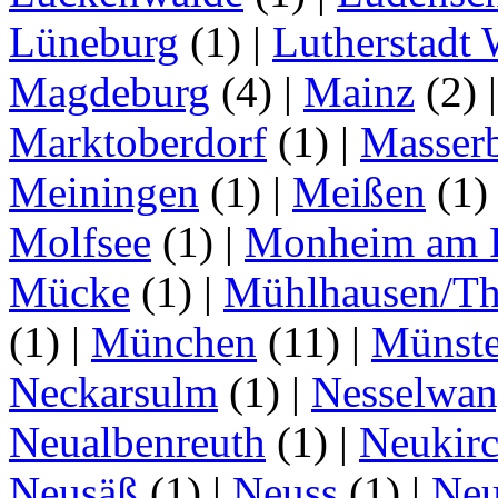
Lüneburg
(1)
|
Lutherstadt 
Magdeburg
(4)
|
Mainz
(2)
Marktoberdorf
(1)
|
Masser
Meiningen
(1)
|
Meißen
(1
Molfsee
(1)
|
Monheim am 
Mücke
(1)
|
Mühlhausen/Th
(1)
|
München
(11)
|
Münste
Neckarsulm
(1)
|
Nesselwa
Neualbenreuth
(1)
|
Neukir
Neusäß
(1)
|
Neuss
(1)
|
Neu