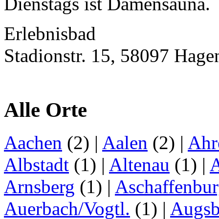
Dienstags ist Damensauna.
Erlebnisbad
Stadionstr. 15, 58097 Hage
Alle Orte
Aachen
(2)
|
Aalen
(2)
|
Ahr
Albstadt
(1)
|
Altenau
(1)
|
Arnsberg
(1)
|
Aschaffenbu
Auerbach/Vogtl.
(1)
|
Augsb