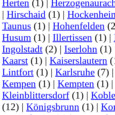
Herten
(1)
|
Herzogenaurac
|
Hirschaid
(1)
|
Hockenhei
Taunus
(1)
|
Hohenfelden
(
Husum
(1)
|
Illertissen
(1)
|
Ingolstadt
(2)
|
Iserlohn
(1)
Kaarst
(1)
|
Kaiserslautern
(
Lintfort
(1)
|
Karlsruhe
(7)
Kempen
(1)
|
Kempten
(1)
Kleinblittersdorf
(1)
|
Kobl
(12)
|
Königsbrunn
(1)
|
Ko