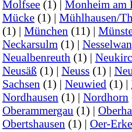
Molfsee
(1)
|
Monheim am 
Mücke
(1)
|
Mühlhausen/Th
(1)
|
München
(11)
|
Münste
Neckarsulm
(1)
|
Nesselwa
Neualbenreuth
(1)
|
Neukir
Neusäß
(1)
|
Neuss
(1)
|
Neu
Sachsen
(1)
|
Neuwied
(1)
|
Nordhausen
(1)
|
Nordhorn
Oberammergau
(1)
|
Oberha
Obertshausen
(1)
|
Oer-Erk