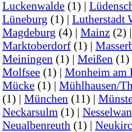
Luckenwalde
(1)
|
Lüdensc
Lüneburg
(1)
|
Lutherstadt 
Magdeburg
(4)
|
Mainz
(2)
Marktoberdorf
(1)
|
Masser
Meiningen
(1)
|
Meißen
(1
Molfsee
(1)
|
Monheim am 
Mücke
(1)
|
Mühlhausen/Th
(1)
|
München
(11)
|
Münste
Neckarsulm
(1)
|
Nesselwa
Neualbenreuth
(1)
|
Neukir