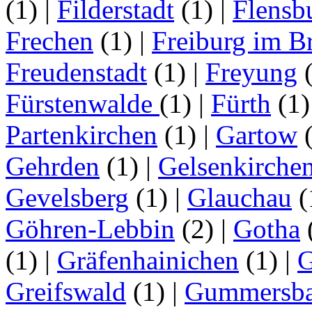
(1)
|
Filderstadt
(1)
|
Flensb
Frechen
(1)
|
Freiburg im B
Freudenstadt
(1)
|
Freyung
Fürstenwalde
(1)
|
Fürth
(1
Partenkirchen
(1)
|
Gartow
Gehrden
(1)
|
Gelsenkirche
Gevelsberg
(1)
|
Glauchau
(
Göhren-Lebbin
(2)
|
Gotha
(1)
|
Gräfenhainichen
(1)
|
G
Greifswald
(1)
|
Gummersb