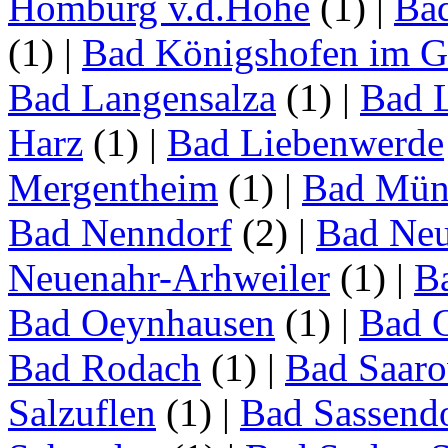
Homburg v.d.Höhe
(1)
|
Ba
(1)
|
Bad Königshofen im G
Bad Langensalza
(1)
|
Bad 
Harz
(1)
|
Bad Liebenwerde
Mergentheim
(1)
|
Bad Müns
Bad Nenndorf
(2)
|
Bad Neu
Neuenahr-Arhweiler
(1)
|
Ba
Bad Oeynhausen
(1)
|
Bad 
Bad Rodach
(1)
|
Bad Saar
Salzuflen
(1)
|
Bad Sassend