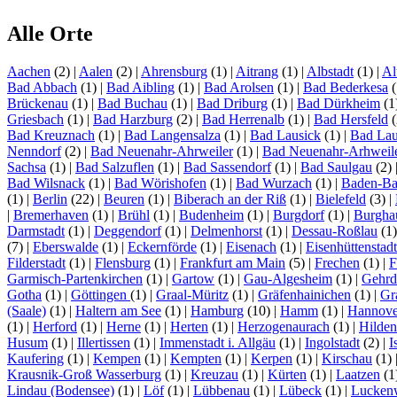
Alle Orte
Aachen
(2)
|
Aalen
(2)
|
Ahrensburg
(1)
|
Aitrang
(1)
|
Albstadt
(1)
|
Al
Bad Abbach
(1)
|
Bad Aibling
(1)
|
Bad Arolsen
(1)
|
Bad Bederkesa
(
Brückenau
(1)
|
Bad Buchau
(1)
|
Bad Driburg
(1)
|
Bad Dürkheim
(1
Griesbach
(1)
|
Bad Harzburg
(2)
|
Bad Herrenalb
(1)
|
Bad Hersfeld
(
Bad Kreuznach
(1)
|
Bad Langensalza
(1)
|
Bad Lausick
(1)
|
Bad Lau
Nenndorf
(2)
|
Bad Neuenahr-Ahrweiler
(1)
|
Bad Neuenahr-Arhweil
Sachsa
(1)
|
Bad Salzuflen
(1)
|
Bad Sassendorf
(1)
|
Bad Saulgau
(2)
Bad Wilsnack
(1)
|
Bad Wörishofen
(1)
|
Bad Wurzach
(1)
|
Baden-B
(1)
|
Berlin
(22)
|
Beuren
(1)
|
Biberach an der Riß
(1)
|
Bielefeld
(3)
|
|
Bremerhaven
(1)
|
Brühl
(1)
|
Budenheim
(1)
|
Burgdorf
(1)
|
Burgha
Darmstadt
(1)
|
Deggendorf
(1)
|
Delmenhorst
(1)
|
Dessau-Roßlau
(1
(7)
|
Eberswalde
(1)
|
Eckernförde
(1)
|
Eisenach
(1)
|
Eisenhüttenstadt
Filderstadt
(1)
|
Flensburg
(1)
|
Frankfurt am Main
(5)
|
Frechen
(1)
|
F
Garmisch-Partenkirchen
(1)
|
Gartow
(1)
|
Gau-Algesheim
(1)
|
Gehrd
Gotha
(1)
|
Göttingen
(1)
|
Graal-Müritz
(1)
|
Gräfenhainichen
(1)
|
Gr
(Saale)
(1)
|
Haltern am See
(1)
|
Hamburg
(10)
|
Hamm
(1)
|
Hannove
(1)
|
Herford
(1)
|
Herne
(1)
|
Herten
(1)
|
Herzogenaurach
(1)
|
Hilden
Husum
(1)
|
Illertissen
(1)
|
Immenstadt i. Allgäu
(1)
|
Ingolstadt
(2)
|
I
Kaufering
(1)
|
Kempen
(1)
|
Kempten
(1)
|
Kerpen
(1)
|
Kirschau
(1)
Krausnik-Groß Wasserburg
(1)
|
Kreuzau
(1)
|
Kürten
(1)
|
Laatzen
(1
Lindau (Bodensee)
(1)
|
Löf
(1)
|
Lübbenau
(1)
|
Lübeck
(1)
|
Lucken