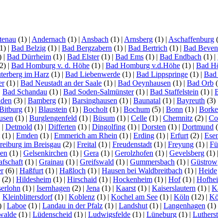
tenau
(1)
|
Andernach
(1)
|
Ansbach
(1)
|
Arnsberg
(1)
|
Aschaffenburg
1)
|
Bad Belzig
(1)
|
Bad Bergzabern
(1)
|
Bad Bertrich
(1)
|
Bad Beven
)
|
Bad Dürrheim
(1)
|
Bad Elster
(1)
|
Bad Ems
(1)
|
Bad Endbach
(1)
|
2)
|
Bad Homburg v. d. Höhe
(1)
|
Bad Homburg v.d.Höhe
(1)
|
Bad H
terberg im Harz
(1)
|
Bad Liebenwerde
(1)
|
Bad Lippspringe
(1)
|
Bad
er
(1)
|
Bad Neustadt an der Saale
(1)
|
Bad Oeynhausen
(1)
|
Bad Orb
(
|
Bad Schandau
(1)
|
Bad Soden-Salmünster
(1)
|
Bad Staffelstein
(1)
|
aden
(3)
|
Bamberg
(1)
|
Barsinghausen
(1)
|
Baunatal
(1)
|
Bayreuth
(3)
Bitburg
(1)
|
Blaustein
(1)
|
Bocholt
(1)
|
Bochum
(5)
|
Bonn
(1)
|
Bork
usen
(1)
|
Burglengenfeld
(1)
|
Büsum
(1)
|
Celle
(1)
|
Chemnitz
(2)
|
Co
)
|
Detmold
(1)
|
Differten
(1)
|
Dingolfing
(1)
|
Dorsten
(1)
|
Dortmund
(
(1)
|
Emden
(1)
|
Emmerich am Rhein
(1)
|
Erding
(1)
|
Erfurt
(2)
|
Ese
reiburg im Breisgau
(2)
|
Freital
(1)
|
Freudenstadt
(1)
|
Freyung
(1)
|
Fü
en
(1)
|
Gelsenkirchen
(1)
|
Gera
(1)
|
Gerolzhofen
(1)
|
Gevelsberg
(1)
afschaft
(1)
|
Grainau
(1)
|
Greifswald
(1)
|
Gummersbach
(1)
|
Güstrow
r
(6)
|
Haßfurt
(1)
|
Haßloch
(1)
|
Hausen bei Waldbreitbach
(1)
|
Heide
(2)
|
Hildesheim
(1)
|
Hirschaid
(1)
|
Hockenheim
(1)
|
Hof
(1)
|
Hofhe
serlohn
(1)
|
Isernhagen
(2)
|
Jena
(1)
|
Kaarst
(1)
|
Kaiserslautern
(1)
|
K
|
Kleinblittersdorf
(1)
|
Koblenz
(1)
|
Kochel am See
(1)
|
Köln
(12)
|
Kö
)
|
Laboe
(1)
|
Landau in der Pfalz
(1)
|
Landshut
(1)
|
Langenhagen
(1)
walde
(1)
|
Lüdenscheid
(1)
|
Ludwigsfelde
(1)
|
Lüneburg
(1)
|
Luthers