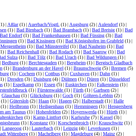
(1)
|
Aßlar
(1)
|
Auerbach/Vogtl.
(1)
|
Augsburg
(2)
|
Aulendorf
(1)
|
sen
(1)
|
Bad Birnbach
(1)
|
Bad Brambach
(1)
|
Bad Breisig
(1)
|
Bad
Bad Endorf
(1)
|
Bad Frankenhausen
(1)
|
Bad Füssing
(3)
|
Bad
önningen
(1)
|
Bad Kissingen
(1)
|
Bad Königshofen im Grabfeld
(1)
|
 Mergentheim
(1)
|
Bad Münstereifel
(1)
|
Bad Nauheim
(1)
|
Bad
1)
|
Bad Reichenhall
(1)
|
Bad Rodach
(1)
|
Bad Saarow
(1)
|
Bad
Bad Sulza
(1)
|
Bad Tölz
(1)
|
Bad Urach
(1)
|
Bad Wildungen
(1)
|
|
Bedburg
(1)
|
Berchtesgaden
(1)
|
Bergheim
(1)
|
Bergisch Gladbach
en
(1)
|
Brandenburg an der Havel
(1)
|
Braunschweig
(5)
|
Bremen
(5)
burg
(1)
|
Cochem
(1)
|
Cottbus
(1)
|
Cuxhaven
(1)
|
Dahn
(1)
|
1)
|
Dresden
(3)
|
Duisburg
(4)
|
Dülmen
(1)
|
Düren
(1)
|
Düsseldorf
ns
(1)
|
Espelkamp
(1)
|
Essen
(5)
|
Euskirchen
(1)
|
Falkenstein
(1)
|
rstenfeldbruck
(1)
|
Fürstenwalde
(1)
|
Fürth
(1)
|
Garbsen
(2)
|
|
Glauchau
(1)
|
Glücksburg
(1)
|
Goch
(1)
|
Göhren-Lebbin
(2)
|
(1)
|
Gütersloh
(2)
|
Haan
(1)
|
Hagen
(2)
|
Halberstadt
(1)
|
Halle
(1)
|
Heilbronn
(1)
|
Heiligenhaus
(1)
|
Hemmingen
(1)
|
Hengersberg
im am Taunus
(1)
|
Hohenfelden
(2)
|
Hoyerswerda
(1)
|
Hürth
(1)
|
altenkirchen
(1)
|
Kamp-Lintfort
(1)
|
Karlsruhe
(7)
|
Kassel
(3)
|
nigsbrunn
(1)
|
Konstanz
(1)
|
Korschenbroich
(1)
|
Krauschwitz
(1)
|
|
Langeoog
(1)
|
Lauterbach
(1)
|
Leipzig
(4)
|
Leverkusen
(1)
|
tadt Wittenberg
(1)
|
Machelberg
(1)
|
Magdeburg
(4)
|
Mainz
(2)
|