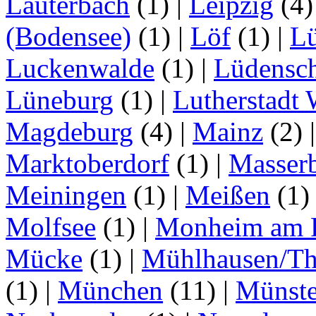
Lauterbach
(1)
|
Leipzig
(4
(Bodensee)
(1)
|
Löf
(1)
|
L
Luckenwalde
(1)
|
Lüdensc
Lüneburg
(1)
|
Lutherstadt 
Magdeburg
(4)
|
Mainz
(2)
Marktoberdorf
(1)
|
Masser
Meiningen
(1)
|
Meißen
(1
Molfsee
(1)
|
Monheim am 
Mücke
(1)
|
Mühlhausen/Th
(1)
|
München
(11)
|
Münste