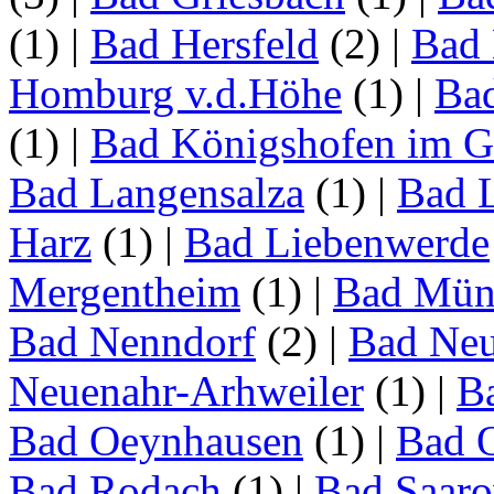
(1)
|
Bad Hersfeld
(2)
|
Bad 
Homburg v.d.Höhe
(1)
|
Ba
(1)
|
Bad Königshofen im G
Bad Langensalza
(1)
|
Bad 
Harz
(1)
|
Bad Liebenwerde
Mergentheim
(1)
|
Bad Müns
Bad Nenndorf
(2)
|
Bad Neu
Neuenahr-Arhweiler
(1)
|
Ba
Bad Oeynhausen
(1)
|
Bad 
Bad Rodach
(1)
|
Bad Saar